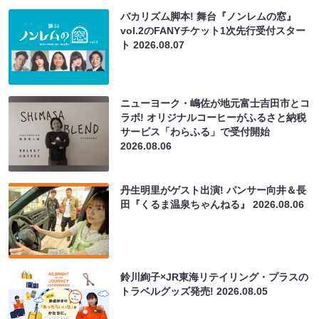
バカリズム脚本! 舞台『ノンレムの窓』
vol.2のFANYチケット1次先行受付スター
ト
2026.08.07
ニューヨーク・嶋佐が地元富士吉田市とコ
ラボ! オリジナルコーヒーがふるさと納税
サービス「わらふる」で受付開始
2026.08.06
丹生明里がゲスト出演! パンサー向井＆長
田『くるま温泉ちゃんねる』
2026.08.06
鈴川絢子×JR東海リテイリング・プラスの
トラベルグッズ発売!
2026.08.05