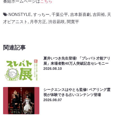
番組ホームページは
こちら
NONSTYLE
,
すっちー
,
千葉公平
,
吉本新喜劇
,
吉田裕
,
天
才ピアニスト
,
月亭方正
,
渋谷凪咲
,
間寛平
関連記事
夏井いつき先生登場! 「プレバト才能アリ
展」来場者数40万人突破記念セレモニー
2026.08.10
シークエンスはやとも監修! ペアリング霊
視が体験できる占いコンテンツ登場
2026.08.07