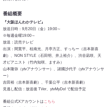
番組概要
『大阪ほんわかテレビ』
放送日時：9月20日（金）19:00～
※毎週金曜19:00～
放送：読売テレビ
出演：間寛平、桂南光、月亭方正、すっちー（吉本新喜
劇）、NON STYLE（石田明、井上裕介）、渋谷凪咲、天
才ピアニスト（竹内知咲、ますみ）
山本隆弥（ytvアナウンサー）、諸國沙代子（ytvアナウンサ
ー）
吉田裕（吉本新喜劇）、千葉公平（吉本新喜劇）
見逃し配信：放送後 TVer、ytvMyDo! で配信予定
番組公式Xアカウントは
こちら