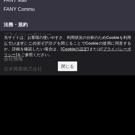
FANY Mall
FANY Commu
法務・規約
プライバシーポリシー
当サイトは、お客様の使いやすさ、利用状況の分析のためCookieを利用
しています。このダイアログを閉じることでCookieの使用に同意する
反社会的勢力排除宣言
か、詳細を確認したい場合は、
[Cookieの設定]
または
[プライバシーポ
リシー]
をご参照ください。
会社情報
閉じる
吉本興業株式会社
お問い合わせ
その他
よしもとニュースセンターアーカイブ
©YOSHIMOTO KOGYO, All Rights Reserved.