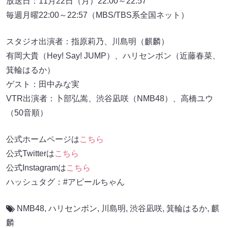
放送日：11月22日（月）22:00～22:57
毎週月曜22:00～22:57（MBS/TBS系全国ネット）
スタジオ出演者：指原莉乃、川島明（麒麟）
有岡大貴（Hey! Say! JUMP）、ハリセンボン（近藤春菜、
箕輪はるか）
ゲスト：田中みな実
VTR出演者：卜部弘嵩、渋谷凪咲（NMB48）、高橋ユウ
（50音順）
公式ホームページは
こちら
公式Twitterは
こちら
公式Instagramは
こちら
ハッシュタグ：#アピールちゃん
NMB48
,
ハリセンボン
,
川島明
,
渋谷凪咲
,
箕輪はるか
,
麒
麟