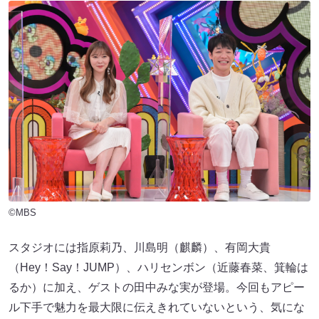
©MBS
スタジオには指原莉乃、川島明（麒麟）、有岡大貴
（Hey！Say！JUMP）、ハリセンボン（近藤春菜、箕輪は
るか）に加え、ゲストの田中みな実が登場。今回もアピー
ル下手で魅力を最大限に伝えきれていないという、気にな