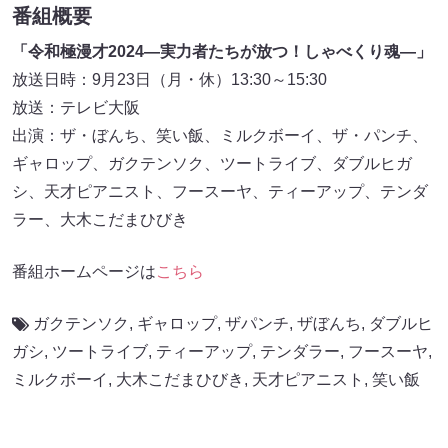
番組概要
「令和極漫才2024―実力者たちが放つ！しゃべくり魂―」
放送日時：9月23日（月・休）13:30～15:30
放送：テレビ大阪
出演：ザ・ぼんち、笑い飯、ミルクボーイ、ザ・パンチ、
ギャロップ、ガクテンソク、ツートライブ、ダブルヒガ
シ、天才ピアニスト、フースーヤ、ティーアップ、テンダ
ラー、大木こだまひびき
番組ホームページは
こちら
ガクテンソク
,
ギャロップ
,
ザパンチ
,
ザぼんち
,
ダブルヒ
ガシ
,
ツートライブ
,
ティーアップ
,
テンダラー
,
フースーヤ
,
ミルクボーイ
,
⼤⽊こだまひびき
,
天才ピアニスト
,
笑い飯