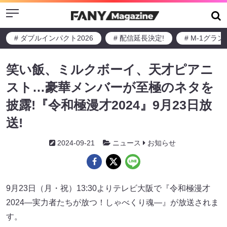
Menu
# ダブルインパクト2026
# 配信延長決定!
# M-1グラ
笑い飯、ミルクボーイ、天才ピアニ
スト…豪華メンバーが⾄極のネタを
披露!『令和極漫才2024』9月23日放
送!
2024-09-21
ニュース
お知らせ
9月23日（月・祝）13:30よりテレビ大阪で『令和極漫才
2024―実力者たちが放つ！しゃべくり魂―』が放送されま
す。