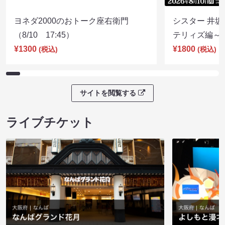
ヨネダ2000のおトーク座右衛門
シスター 井坂
（8/10 17:45）
テリィズ編～（8
¥1300
¥1800
(税込)
(税込)
サイトを閲覧する
ライブチケット