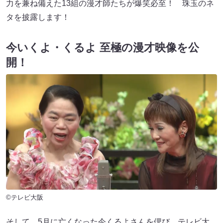
力を兼ね備えた13組の漫才師たちが爆笑必至！ 珠玉のネ
タを披露します！
今いくよ・くるよ 至極の漫才映像を公
開！
©テレビ大阪
そして、5⽉に亡くなった今くるよさんを偲び、テレビ大