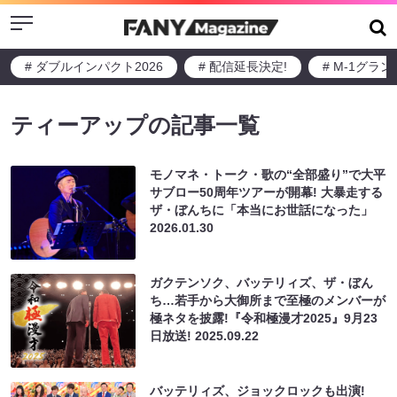
Menu
# ダブルインパクト2026
# 配信延長決定!
# M-1グラ
ティーアップの記事一覧
モノマネ・トーク・歌の“全部盛り”で大平
サブロー50周年ツアーが開幕! 大暴走する
ザ・ぼんちに「本当にお世話になった」
2026.01.30
ガクテンソク、バッテリィズ、ザ・ぼん
ち…若手から大御所まで至極のメンバーが
極ネタを披露!『令和極漫才2025』9月23
日放送!
2025.09.22
バッテリィズ、ジョックロックも出演!