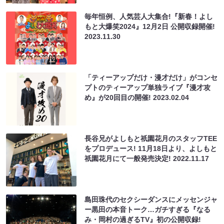
毎年恒例、人気芸人大集合!『新春！よし
もと大爆笑2024』12月2日 公開収録開催!
2023.11.30
「ティーアップだけ・漫才だけ」がコンセ
プトのティーアップ単独ライブ『漫才攻
め』が20回目の開催!
2023.02.04
⻑⾕兄がよしもと祇園花⽉のスタッフTEE
をプロデュース! 11月18日より、よしもと
祇園花月にて⼀般発売決定!
2022.11.17
島田珠代のセクシーダンスにメッセンジャ
ー黒田の本音トーク…ガチすぎる『なる
み・岡村の過ぎるTV』初の公開収録!