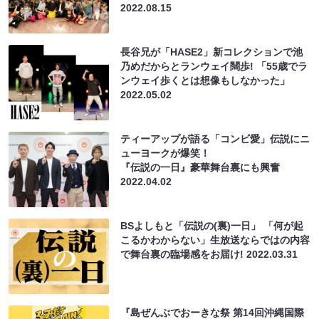
2022.08.15
長谷兄が「HASE2」新コレクションで池
乃めだからとランウェイ闊歩! 「55歳でラ
ンウェイ歩くとは想像もしなかった」
2022.05.02
ティーアップが語る「コンビ愛」伝説にニ
ューヨークが爆笑！
『伝説の一日』豪華舞台裏にも興奮
2022.04.02
BSよしもと「伝説の(裏)一日」 「何が起
こるかわからない」生放送ならではの内容
で舞台裏の臨場感をお届け!
2022.03.31
『島ぜんぶでおーきな祭 第14回沖縄国際