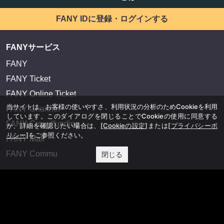
FANY IDに登録・ログインする
FANYサービス
FANY
FANY Ticket
FANY Online Ticket
当サイトは、お客様の使いやすさ、利用状況の分析のためCookieを利用
FANY Channel
しています。このダイアログを閉じることでCookieの使用に同意する
FANY Crowdfunding
か、詳細を確認したい場合は、
[Cookieの設定]
または
[プライバシーポ
リシー]
をご参照ください。
FANY Mall
FANY Commu
閉じる
法務・規約
プライバシーポリシー
反社会的勢力排除宣言