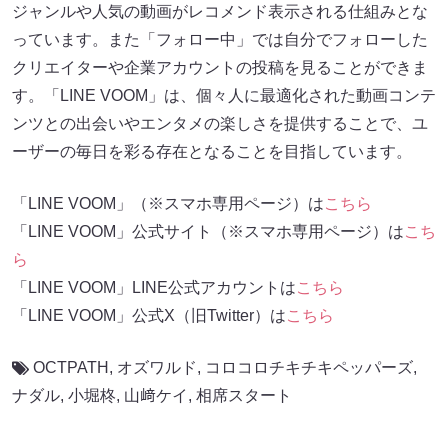
ジャンルや人気の動画がレコメンド表示される仕組みとな
っています。また「フォロー中」では自分でフォローした
クリエイターや企業アカウントの投稿を見ることができま
す。「LINE VOOM」は、個々人に最適化された動画コンテ
ンツとの出会いやエンタメの楽しさを提供することで、ユ
ーザーの毎日を彩る存在となることを目指しています。
「LINE VOOM」（※スマホ専用ページ）は
こちら
「LINE VOOM」公式サイト（※スマホ専用ページ）は
こち
ら
「LINE VOOM」LINE公式アカウントは
こちら
「LINE VOOM」公式X（旧Twitter）は
こちら
OCTPATH
,
オズワルド
,
コロコロチキチキペッパーズ
,
ナダル
,
小堀柊
,
山﨑ケイ
,
相席スタート