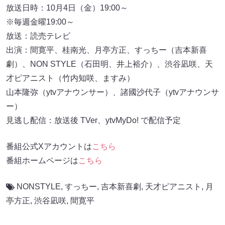
放送日時：10月4日（金）19:00～
※毎週金曜19:00～
放送：読売テレビ
出演：間寛平、桂南光、月亭方正、すっちー（吉本新喜
劇）、NON STYLE（石田明、井上裕介）、渋谷凪咲、天
才ピアニスト（竹内知咲、ますみ）
山本隆弥（ytvアナウンサー）、諸國沙代子（ytvアナウンサ
ー）
見逃し配信：放送後 TVer、ytvMyDo! で配信予定
番組公式Xアカウントは
こちら
番組ホームページは
こちら
NONSTYLE
,
すっちー
,
吉本新喜劇
,
天才ピアニスト
,
月
亭方正
,
渋谷凪咲
,
間寛平