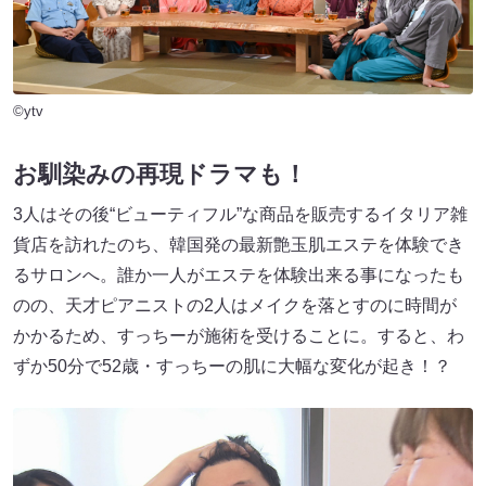
©ytv
お馴染みの再現ドラマも！
3人はその後“ビューティフル”な商品を販売するイタリア雑
貨店を訪れたのち、韓国発の最新艶玉肌エステを体験でき
るサロンへ。誰か一人がエステを体験出来る事になったも
のの、天才ピアニストの2人はメイクを落とすのに時間が
かかるため、すっちーが施術を受けることに。すると、わ
ずか50分で52歳・すっちーの肌に大幅な変化が起き！？