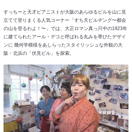
すっちーと天才ピアニストが大阪のあらゆるビルを山に見
立てて登りまくる人気コーナー「すち天ビルヂング〜都会
の山を登るわよ！〜」では、大正ロマン真っ只中の1923年
に建てられたアール・デコと呼ばれる丸みを帯びたデザイ
ンに 幾何学模様をあしらったスタイリッシュな外観の大
阪・北浜の「伏見ビル」を探索。