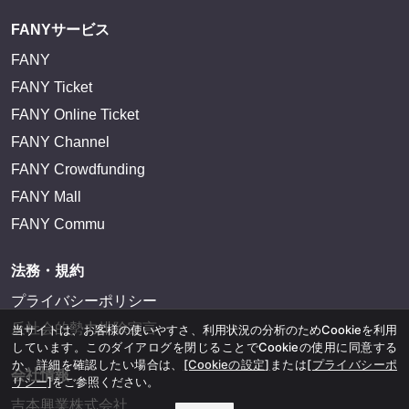
FANYサービス
FANY
FANY Ticket
FANY Online Ticket
FANY Channel
FANY Crowdfunding
FANY Mall
FANY Commu
法務・規約
プライバシーポリシー
反社会的勢力排除宣言
当サイトは、お客様の使いやすさ、利用状況の分析のためCookieを利用
しています。このダイアログを閉じることでCookieの使用に同意する
か、詳細を確認したい場合は、
[Cookieの設定]
または
[プライバシーポ
会社情報
リシー]
をご参照ください。
吉本興業株式会社