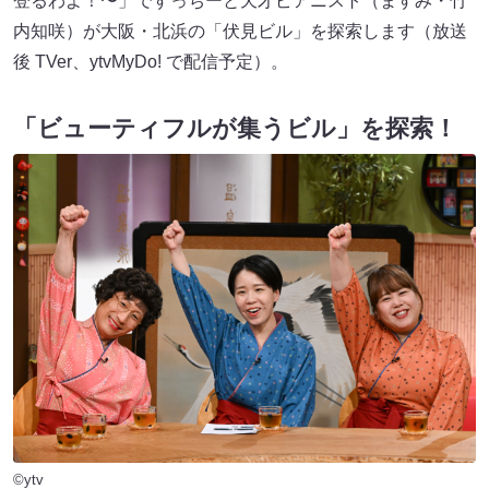
登るわよ！〜」ですっちーと天才ピアニスト（ますみ・竹
内知咲）が大阪・北浜の「伏見ビル」を探索します（放送
後 TVer、ytvMyDo! で配信予定）。
「ビューティフルが集うビル」を探索！
©ytv