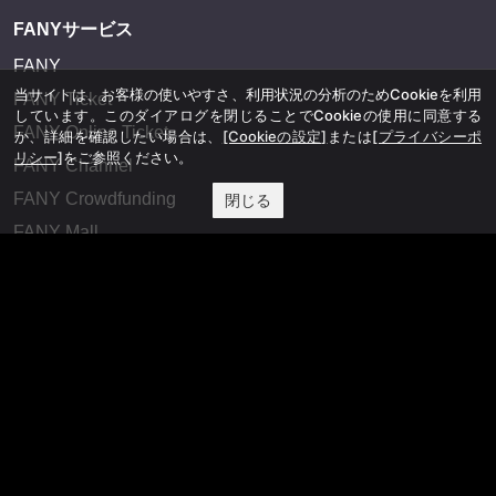
FANYサービス
FANY
当サイトは、お客様の使いやすさ、利用状況の分析のためCookieを利用
FANY Ticket
しています。このダイアログを閉じることでCookieの使用に同意する
FANY Online Ticket
か、詳細を確認したい場合は、
[Cookieの設定]
または
[プライバシーポ
リシー]
をご参照ください。
FANY Channel
FANY Crowdfunding
閉じる
FANY Mall
FANY Commu
法務・規約
プライバシーポリシー
反社会的勢力排除宣言
会社情報
吉本興業株式会社