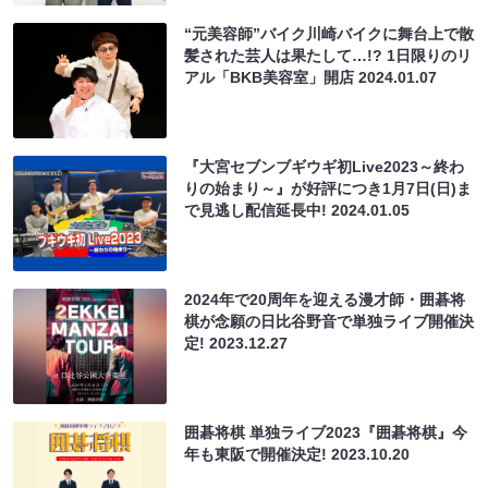
“元美容師”バイク川崎バイクに舞台上で散
髪された芸人は果たして…!? 1日限りのリ
アル「BKB美容室」開店
2024.01.07
『大宮セブンブギウギ初Live2023～終わ
りの始まり～』が好評につき1月7日(日)ま
で見逃し配信延長中!
2024.01.05
2024年で20周年を迎える漫才師・囲碁将
棋が念願の日比谷野音で単独ライブ開催決
定!
2023.12.27
囲碁将棋 単独ライブ2023『囲碁将棋』今
年も東阪で開催決定!
2023.10.20