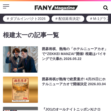
Menu
# ダブルインパクト2026
# 配信延長決定!
# M-1グラ
根建太一の記事一覧
囲碁将棋、熱海の「ホテルニューアカオ」
で“ZEKKEI MANZAI”開催! 根建はバイキ
ングで大暴れ
2026.05.22
囲碁将棋が熱海で絶景漫才! 4月25日にホ
テルニューアカオで開催決定
2026.03.04
『JO1のオールナイトニッポンX(クロ