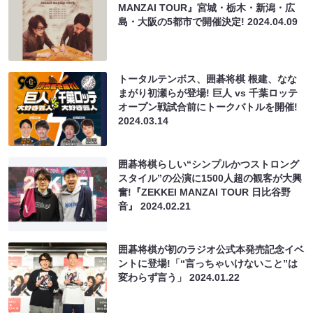
MANZAI TOUR』宮城・栃木・新潟・広
島・大阪の5都市で開催決定!
2024.04.09
トータルテンボス、囲碁将棋 根建、なな
まがり初瀬らが登場! 巨人 vs 千葉ロッテ
オープン戦試合前にトークバトルを開催!
2024.03.14
囲碁将棋らしい“シンプルかつストロング
スタイル”の公演に1500人超の観客が大興
奮!『ZEKKEI MANZAI TOUR 日比谷野
音』
2024.02.21
囲碁将棋が初のラジオ公式本発売記念イベ
ントに登場!「“言っちゃいけないこと”は
変わらず言う」
2024.01.22