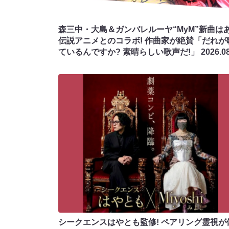
森三中・大島＆ガンバレルーヤ“MyM”新曲は
伝説アニメとのコラボ! 作曲家が絶賛「だれが
ているんですか? 素晴らしい歌声だ!」
2026.0
シークエンスはやとも監修! ペアリング霊視が