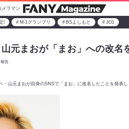
カメラマン
定!
# M-1グランプリ
# BSよしもと
# JO1
山元まおが「まお」への改名を
報告
トペ・山元まおが自身のSNSで「まお」に改名したことを発表し