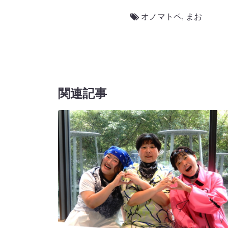
オノマトペ
,
まお
関連記事