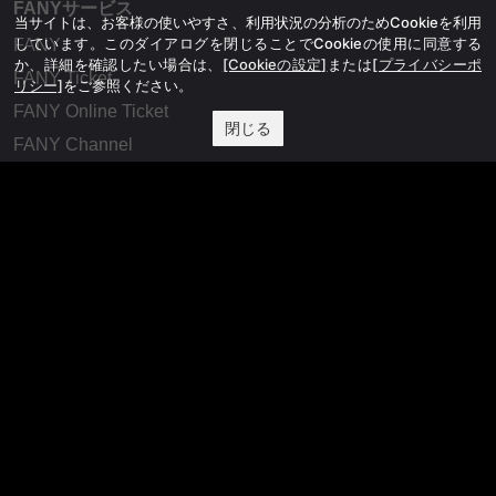
FANYサービス
当サイトは、お客様の使いやすさ、利用状況の分析のためCookieを利用
しています。このダイアログを閉じることでCookieの使用に同意する
FANY
か、詳細を確認したい場合は、
[Cookieの設定]
または
[プライバシーポ
FANY Ticket
リシー]
をご参照ください。
FANY Online Ticket
閉じる
FANY Channel
FANY Crowdfunding
FANY Mall
FANY Commu
法務・規約
プライバシーポリシー
反社会的勢力排除宣言
会社情報
吉本興業株式会社