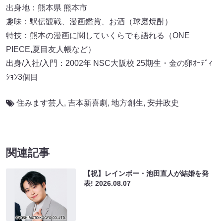
出身地：熊本県 熊本市
趣味：駅伝観戦、漫画鑑賞、お酒（球磨焼酎）
特技：熊本の漫画に関していくらでも語れる（ONE
PIECE,夏目友人帳など）
出身/入社/入門：2002年 NSC大阪校 25期生・金の卵ｵｰﾃﾞｨ
ｼｮﾝ3個目
住みます芸人
,
吉本新喜劇
,
地方創生
,
安井政史
関連記事
【祝】レインボー・池田直人が結婚を発
表!
2026.08.07