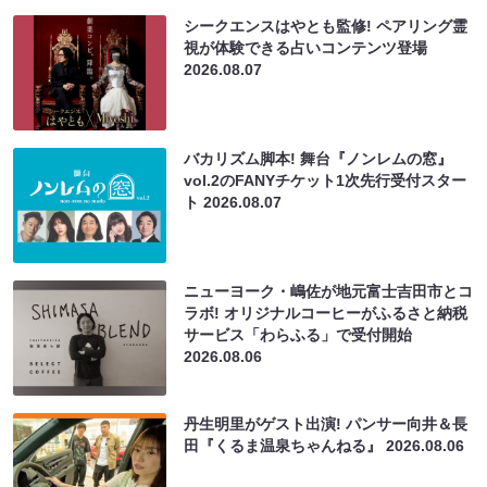
シークエンスはやとも監修! ペアリング霊
視が体験できる占いコンテンツ登場
2026.08.07
バカリズム脚本! 舞台『ノンレムの窓』
vol.2のFANYチケット1次先行受付スター
ト
2026.08.07
ニューヨーク・嶋佐が地元富士吉田市とコ
ラボ! オリジナルコーヒーがふるさと納税
サービス「わらふる」で受付開始
2026.08.06
丹生明里がゲスト出演! パンサー向井＆長
田『くるま温泉ちゃんねる』
2026.08.06