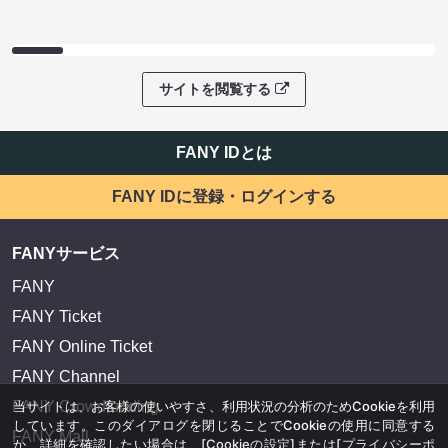
サイトを閲覧する
FANY IDとは
FANY IDに登録・ログインする
FANYサービス
FANY
FANY Ticket
FANY Online Ticket
FANY Channel
当サイトは、お客様の使いやすさ、利用状況の分析のためCookieを利用
FANY Crowdfunding
しています。このダイアログを閉じることでCookieの使用に同意する
FANY Mall
か、詳細を確認したい場合は、
[Cookieの設定]
または
[プライバシーポ