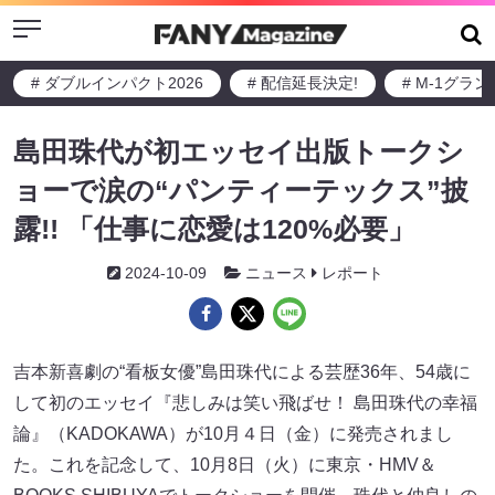
Menu
# ダブルインパクト2026
# 配信延長決定!
# M-1グラ
島田珠代が初エッセイ出版トークシ
ョーで涙の“パンティーテックス”披
露!! 「仕事に恋愛は120%必要」
2024-10-09
ニュース
レポート
吉本新喜劇の“看板女優”島田珠代による芸歴36年、54歳に
して初のエッセイ『悲しみは笑い飛ばせ！ 島田珠代の幸福
論』（KADOKAWA）が10月４日（金）に発売されまし
た。これを記念して、10月8日（火）に東京・HMV＆