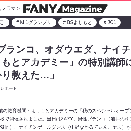
カメラマン
定!
# M-1グランプリ
# BSよしもと
# JO1
性ブランコ、オダウエダ、ナイ
もとアカデミー」の特別講師に
かり教えた…」
レポート
興業の教育機関・よしもとアカデミーの『秋のスペシャルオープン
校で開催されました。当日はZAZY、男性ブランコ（浦井のり
紫帆）、ナイチンゲールダンス（中野なかるてぃん、ヤス）が