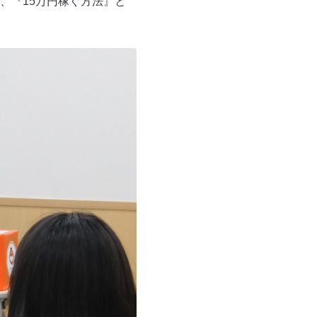
、『15万円稼ぐ方法』と
。