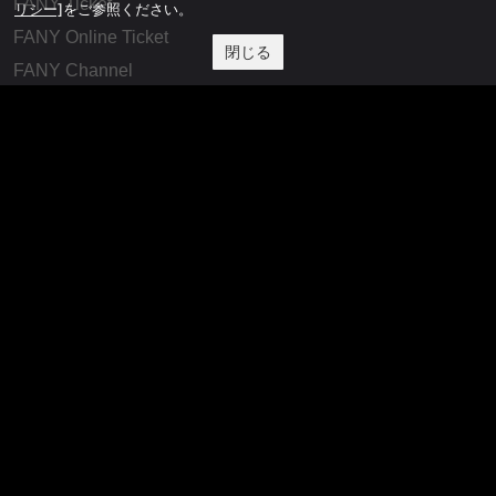
FANY Ticket
リシー]
をご参照ください。
FANY Online Ticket
閉じる
FANY Channel
FANY Crowdfunding
FANY Mall
FANY Commu
法務・規約
プライバシーポリシー
反社会的勢力排除宣言
会社情報
吉本興業株式会社
お問い合わせ
その他