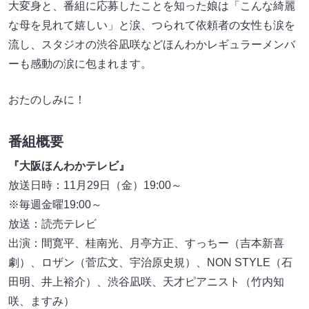
大変身と、番組に応募したことを知った娘は「こんな綺麗
な母を見れて嬉しい」と涙、つられて依頼者の女性も涙を
流し、スタジオの渋谷凪咲などほんわかレギュラーメンバ
ーも感動の涙に包まれます。
おたのしみに！
番組概要
『大阪ほんわかテレビ』
放送日時：11月29日（金）19:00～
※毎週金曜19:00～
放送：読売テレビ
出演：間寛平、桂南光、月亭方正、すっちー（吉本新喜
劇）、ロザン（菅広文、宇治原史規）、NON STYLE（石
田明、井上裕介）、渋谷凪咲、天才ピアニスト（竹内知
咲、ますみ）