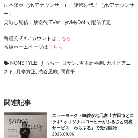
山本隆弥（ytvアナウンサー）、諸國沙代子（ytvアナウンサ
ー）
見逃し配信：放送後 TVer、ytvMyDo! で配信予定
番組公式Xアカウントは
こちら
番組ホームページは
こちら
NONSTYLE
,
すっちー
,
ロザン
,
吉本新喜劇
,
天才ピアニ
スト
,
月亭方正
,
渋谷凪咲
,
間寛平
関連記事
ニューヨーク・嶋佐が地元富士吉田市とコ
ラボ! オリジナルコーヒーがふるさと納税
サービス「わらふる」で受付開始
2026.08.06