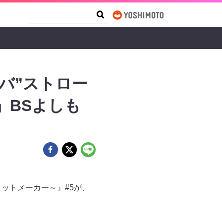
Search Form
Search
バ”ストロー
ry』BSよしも
界のヒットメーカー～』#5が、