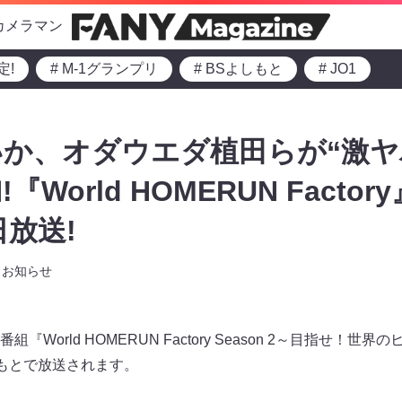
カメラマン
定!
# M-1グランプリ
# BSよしもと
# JO1
か、オダウエダ植田らが“激ヤ
World HOMERUN Facto
日放送!
お知らせ
World HOMERUN Factory Season 2～目指せ！世
しもとで放送されます。