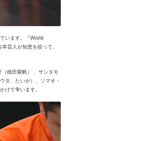
います。『World
く、吉本芸人が知恵を絞って、
ウエダ（植田紫帆） 、サンタモ
ウタ、たいが）、ソマオ・
かけて争います。