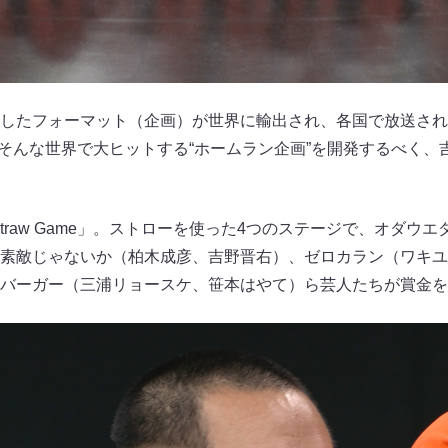
したフォーマット（企画）が世界に輸出され、各国で放送されて
ry』は、そんな世界で大ヒットする“ホームラン企画”を開発するべ
ic Straw Game」。ストローを使った4つのステージで、オダ
素敵じゃないか（柏木成彦、吉野晋右）、ゼロカラン（ワキユ
バーガー（三浦リョースケ、笹本はやて）ら芸人たちが賞金を