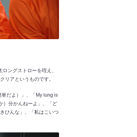
太ロングストローを咥え、
クリアというものです。
だよ）」、「My lung is
るか）分かんねーよ」、「ど
きひんな」、「私はこいつ