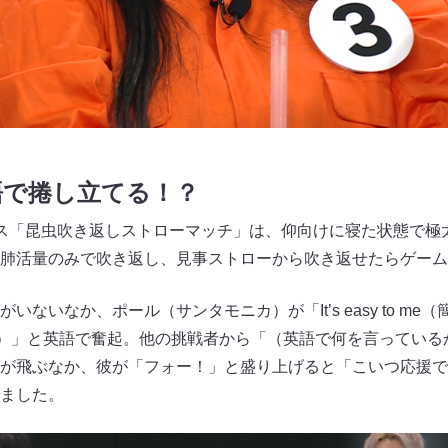
語で捲し立てる！？
ス「昆虫吹き返しストローマッチ」は、仰向けに寝た状態で極
肺活量のみで吹き返し、見事ストローから吹き返せたらゲーム
いなか、ポール（サンタモニカ）が「It’s easy to me（簡単
デカい）」と英語で奮起。他の挑戦者から「（英語で何を言ってい
が飛ぶなか、彼が「フォー！」と盛り上げると「こいつ応援で
ました。