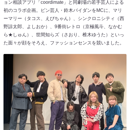
ョン相談アプリ「coordimate」と同劇場の若手芸人による
初のコラボ企画。ピン芸人・鈴木バイダンをMCに、マリ
ーマリー（タコス、えびちゃん）、シンクロニシティ（西
野諒太郎、よしおか）、9番街レトロ（京極風斗、なかむ
ら★しゅん）、世間知らズ（さおり、椎木ゆうた）といっ
た面々が顔をそろえ、ファッションセンスを競いました。