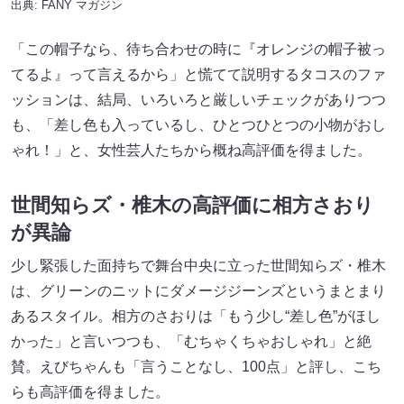
出典:
FANY マガジン
「この帽子なら、待ち合わせの時に『オレンジの帽子被っ
てるよ』って言えるから」と慌てて説明するタコスのファ
ッションは、結局、いろいろと厳しいチェックがありつつ
も、「差し色も入っているし、ひとつひとつの小物がおし
ゃれ！」と、女性芸人たちから概ね高評価を得ました。
世間知らズ・椎木の高評価に相方さおり
が異論
少し緊張した面持ちで舞台中央に立った世間知らズ・椎木
は、グリーンのニットにダメージジーンズというまとまり
あるスタイル。相方のさおりは「もう少し“差し色”がほし
かった」と言いつつも、「むちゃくちゃおしゃれ」と絶
賛。えびちゃんも「言うことなし、100点」と評し、こち
らも高評価を得ました。