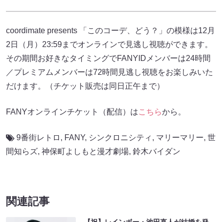
coordimate presents 「このコーデ、どう？」の模様は12月
2日（月）23:59までオンラインで見逃し視聴ができます。
その期間お好きなタイミングでFANYIDメンバーは24時間
／プレミアムメンバーは72時間見逃し視聴をお楽しみいた
だけます。（チケット販売は同日正午まで）
FANYオンラインチケット（配信）は
こちら
から。
9番街レトロ
,
FANY
,
シンクロニシティ
,
マリーマリー
,
世
間知らズ
,
神保町よしもと漫才劇場
,
鈴木バイダン
関連記事
【祝】レインボー・池田直人が結婚を発