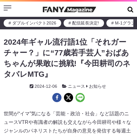
Menu
# ダブルインパクト2026
# 配信延長決定!
# M-1グラ
2024年ギャル流行語1位「それガー
チャー？」に“77歳若手芸人”おばあ
ちゃんが果敢に挑戦!『今田耕司のネ
タバレMTG』
2024-12-06
ニュース
お知らせ
世間が“イマ”気になる「芸能・政治・社会」など話題のニ
ュースVTRや有識者の解説も交えながら今田耕司や様々な
ジャンルのパネリストたちが自身の意見を発信する毎週土