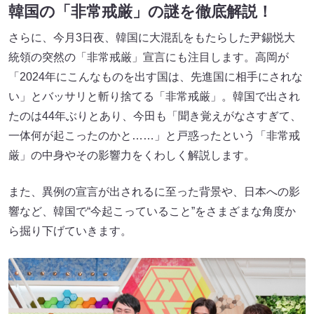
韓国の「非常戒厳」の謎を徹底解説！
さらに、今月3日夜、韓国に大混乱をもたらした尹錫悦大
統領の突然の「非常戒厳」宣言にも注目します。高岡が
「2024年にこんなものを出す国は、先進国に相手にされな
い」とバッサリと斬り捨てる「非常戒厳」。韓国で出され
たのは44年ぶりとあり、今田も「聞き覚えがなさすぎて、
一体何が起こったのかと……」と戸惑ったという「非常戒
厳」の中身やその影響力をくわしく解説します。
また、異例の宣言が出されるに至った背景や、日本への影
響など、韓国で“今起こっていること”をさまざまな角度か
ら掘り下げていきます。