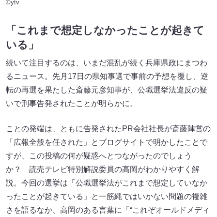
©ytv
「これまで想定しなかったことが起きて
いる」
続いて注目するのは、いまだ混乱が続く兵庫県政にまつわ
るニュース。先月17日の県知事選で事前の予想を覆し、逆
転の再選を果たした斎藤元彦知事が、公職選挙法違反の疑
いで刑事告発されたことが明らかに。
ことの発端は、ともに告発されたPR会社社長が斎藤陣営の
「広報全般を任された」とブログサイトで明かしたことで
すが、この投稿の何が疑惑へとつながったのでしょう
か？ 読売テレビ特別解説委員の高岡がわかりやすく解
説。今回の選挙は「公職選挙法がこれまで想定していなか
ったことが起きている」と一筋縄ではいかない問題の複雑
さを語るなか、高岡のある言葉に「“これぞオールドメディ