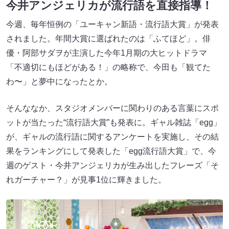
今井アンジェリカが流行語を直接指導！
今週、毎年恒例の「ユーキャン新語・流行語大賞」が発表
されました。年間大賞に選ばれたのは「ふてほど」。俳
優・阿部サダヲが主演した今年1月期の大ヒットドラマ
「不適切にもほどがある！」の略称で、今田も「観てた
わ〜」と夢中になったとか。
そんななか、スタジオメンバーに関わりのある言葉にスポ
ットが当たった“流行語大賞”も発表に。ギャル雑誌「egg」
が、ギャルの流行語に関するアンケートを実施し、その結
果をランキングにして発表した「egg流行語大賞」で、今
週のゲスト・今井アンジェリカが生み出したフレーズ「そ
れガーチャー？」が見事1位に輝きました。