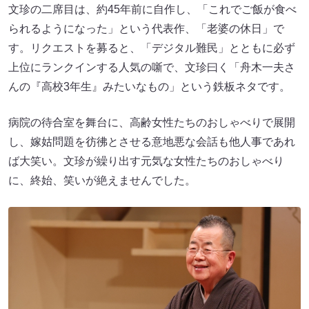
文珍の二席目は、約45年前に自作し、「これでご飯が食べ
られるようになった」という代表作、「老婆の休日」で
す。リクエストを募ると、「デジタル難民」とともに必ず
上位にランクインする人気の噺で、文珍曰く「舟木一夫さ
んの『高校3年生』みたいなもの」という鉄板ネタです。
病院の待合室を舞台に、高齢女性たちのおしゃべりで展開
し、嫁姑問題を彷彿とさせる意地悪な会話も他人事であれ
ば大笑い。文珍が繰り出す元気な女性たちのおしゃべり
に、終始、笑いが絶えませんでした。