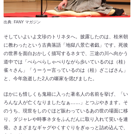
出典:
FANY マガジン
そしていよいよ文珍のトリネタへ。披露したのは、桂米朝
に教わったという古典落語「地獄八景亡者戯」です。死後
の世界を面白おかしく描写するネタで、三途の川へ向かう
道中では「べらべらしゃべりながら歩いているのは（桂）
雀々さん」「うーうー言っているのは（桂）ざこばさん」
と、今年急逝した2人の噺家を偲びました。
ほかにも惜しくも鬼籍に入った著名人の名前を挙げ、「い
ろんな人が亡くなりましたなぁ……」とつぶやきます。そ
のうち、現世をしのぐほど賑わっているあの世の場面に移
り、ダジャレや時事ネタをふんだんに取り入れて笑いを連
発。さまざまなギャグやくすぐりをぎゅっと詰め込んで、