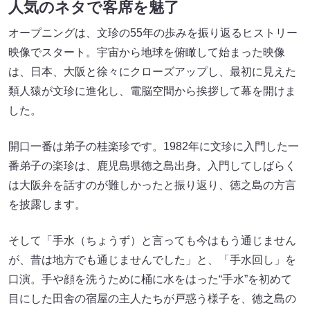
人気のネタで客席を魅了
オープニングは、文珍の55年の歩みを振り返るヒストリー
映像でスタート。宇宙から地球を俯瞰して始まった映像
は、日本、大阪と徐々にクローズアップし、最初に見えた
類人猿が文珍に進化し、電脳空間から挨拶して幕を開けま
した。
開口一番は弟子の桂楽珍です。1982年に文珍に入門した一
番弟子の楽珍は、鹿児島県徳之島出身。入門してしばらく
は大阪弁を話すのが難しかったと振り返り、徳之島の方言
を披露します。
そして「手水（ちょうず）と言っても今はもう通じません
が、昔は地方でも通じませんでした」と、「手水回し」を
口演。手や顔を洗うために桶に水をはった“手水”を初めて
目にした田舎の宿屋の主人たちが戸惑う様子を、徳之島の