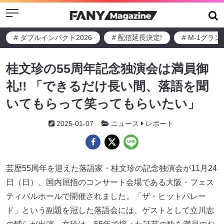
Menu
# ダブルインパクト2026
# 配信延長決定!
# M-1グラ
桂文珍の55周年記念独演会は満員御
礼!! 「できるだけ長い間、落語を聞
いてもらって笑ってもらいたい」
2025-01-07
ニュース
レポート
芸歴55周年を迎えた落語家・桂文珍の記念独演会が11月24
日（日）、国内屈指のコンサート会場である大阪・フェス
ティバルホールで開催されました。「ザ・ヒットパレー
ド」という副題を冠した落語会には、ゲストとして立川志