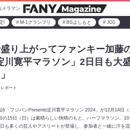
カメラマン
定!
# M-1グランプリ
# BSよしもと
# JO1
で盛り上がってファンキー加藤
淀川寛平マラソン」2日目も大
き」
レポート
「フジパンPresents淀川寛平マラソン 2024」が12月14日
目の15日（日）は素晴らしい快晴のもと、ハーフマラソン、10
日も多くの芸人やアスリートが登場し、参加者と一緒に汗を流