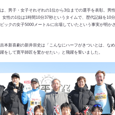
は、男子・女子それぞれの1位から3位までの選手を表彰。男性1
。女性の1位は1時間10分37秒というタイムで、歴代記録を10
ピックの女子5000メートルに出場していたという事実が明か
吉本新喜劇の新井崇史は「こんなにハーフがきついとは、なめ
躍をして寛平師匠を驚かせたい」と飛躍を誓いました。