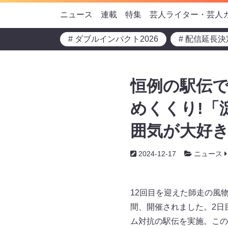
ニュース
連載
特集
芸人ライター・芸人
# ダブルインパクト2026
# 配信延長決
恒例の駅伝
めくくり!「
囲気が大好
2024-12-17
ニュース
12回目を迎えた師走の風物詩
間、開催されました。2日
ム対抗の駅伝を実施。この