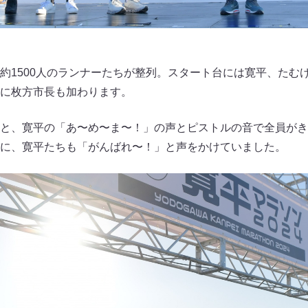
約1500人のランナーたちが整列。スタート台には寛平、たむ
に枚方市長も加わります。
と、寛平の「あ〜め〜ま〜！」の声とピストルの音で全員がき
に、寛平たちも「がんばれ〜！」と声をかけていました。