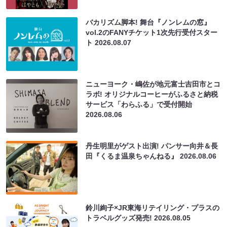
バカリズム脚本! 舞台『ノンレムの窓』
vol.2のFANYチケット1次先行受付スター
ト
2026.08.07
ニューヨーク・嶋佐が地元富士吉田市とコ
ラボ! オリジナルコーヒーがふるさと納税
サービス「わらふる」で受付開始
2026.08.06
丹生明里がゲスト出演! パンサー向井＆長
田『くるま温泉ちゃんねる』
2026.08.06
鈴川絢子×JR東海リテイリング・プラスの
トラベルグッズ発売!
2026.08.05