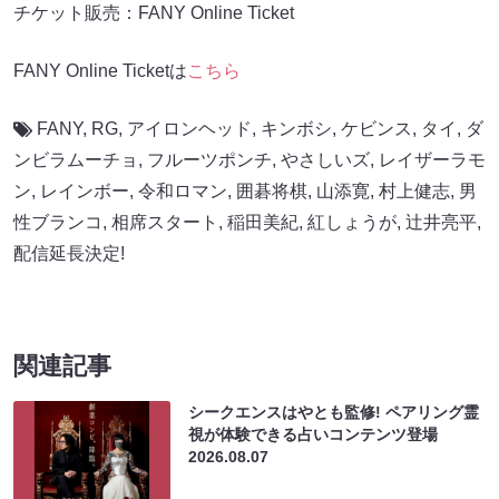
チケット販売：FANY Online Ticket
FANY Online Ticketは
こちら
FANY
,
RG
,
アイロンヘッド
,
キンボシ
,
ケビンス
,
タイ
,
ダ
ンビラムーチョ
,
フルーツポンチ
,
やさしいズ
,
レイザーラモ
ン
,
レインボー
,
令和ロマン
,
囲碁将棋
,
山添寛
,
村上健志
,
男
性ブランコ
,
相席スタート
,
稲田美紀
,
紅しょうが
,
辻井亮平
,
配信延長決定!
関連記事
シークエンスはやとも監修! ペアリング霊
視が体験できる占いコンテンツ登場
2026.08.07