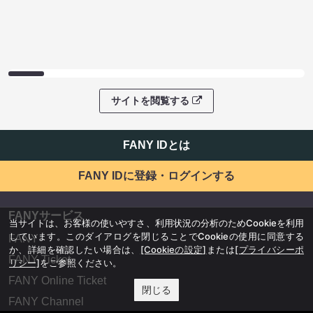
サイトを閲覧する
FANY IDとは
FANY IDに登録・ログインする
FANYサービス
当サイトは、お客様の使いやすさ、利用状況の分析のためCookieを利用
しています。このダイアログを閉じることでCookieの使用に同意する
FANY
か、詳細を確認したい場合は、
[Cookieの設定]
または
[プライバシーポ
FANY Ticket
リシー]
をご参照ください。
FANY Online Ticket
閉じる
FANY Channel