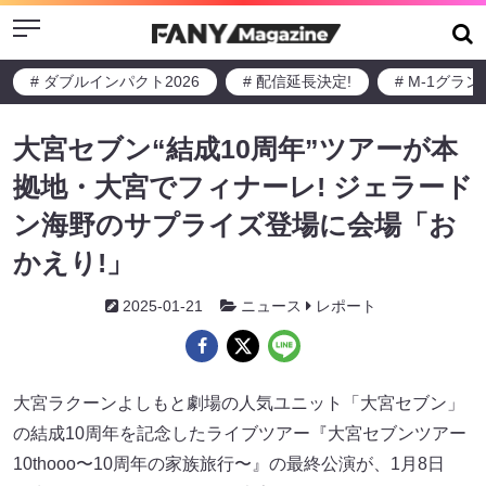
Menu
# ダブルインパクト2026
# 配信延長決定!
# M-1グラ
大宮セブン“結成10周年”ツアーが本
拠地・大宮でフィナーレ! ジェラード
ン海野のサプライズ登場に会場「お
かえり!」
2025-01-21
ニュース
レポート
大宮ラクーンよしもと劇場の人気ユニット「大宮セブン」
の結成10周年を記念したライブツアー『大宮セブンツアー
10thooo〜10周年の家族旅行〜』の最終公演が、1月8日