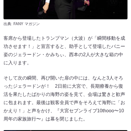
出典:
FANY マガジン
客席から登場したトランプマン（大波）が「瞬間移動を成
功させます！」と宣言すると、助手として登場したバニー
姿のジェラードン・かみちぃ、西本の2人が大きな箱の中
に入ります。
そして次の瞬間、再び開いた扉の中には、なんと3人そろ
ったジェラードンが！ 2日前に大宮で、長期療養から復
活を果たしたばかりの海野の姿を見て、会場は驚きと歓声
に包まれます。最後は観客全員で声をそろえて海野に「お
かえり！」と声をかけ、『大宮セブンライブ10thooo〜10
周年の家族旅行〜』は幕を閉じました。