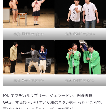
出典:
FANY マガジン
出典:
FANY マガジン
出典:
FANY マガジン
出典:
FANY マガジン
続いてマヂカルラブリー、ジェラードン、囲碁将棋、
GAG、すゑひろがりずと６組のネタが終わったところで、