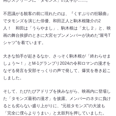
再びスクリーンに「タモンズ」の文字が……。
不思議がる観客の前に現れたのは、『くすぶりの狂騒曲』
でタモンズを演じた俳優、和田正人と駒木根隆介の2
人！ 和田は「うらやまし」、駒木根は「太し２」と、映
画の舞台挨拶のときに大宮セブンメンバーが決めた“屋号T
シャツ”を着ています。
大きな拍手が起きるなか、さっそく駒木根が「終わらせま
しょう〜！」とM-1グランプリ2024の令和ロマンの漫才を
なぞる発言を安部そっくりの声で発して、爆笑を巻き起こ
しました。
そして、たびたびアドリブを挟みながら、映画内に登場し
た「タモンズ最初の漫才」を披露。メンバーのネタに負け
るとも劣らない盛り上がりに、“元祖タモンズ”の大波も
「完全に僕らよりうまい」と太鼓判を押していました。