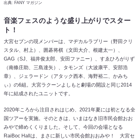
出典:
FANY マガジン
音楽フェスのような盛り上がりでスター
ト！
大宮セブンの現メンバーは、マヂカルラブリー（野田クリ
スタル、村上）、囲碁将棋（文田大介、根建太一）、
GAG（SJ、福井俊太郎、安田ファニー）、すゑひろがりず
（南條庄助、三島達矢）、タモンズ（大波康平、安部浩
章）、ジェラードン（アタック西本、海野裕二、かみち
ぃ）の6組。大宮ラクーンよしもと劇場の開設と同じ2014
年に結成されたユニットです。
2020年ころから注目されはじめ、2021年夏には初となる全
国ツアーを実施。そのときは、いまはなき旧市民会館おお
みやで締めくくりました。そして、今回の会場となる
RaiBoc Hallは、まさに新しい市民会館おおみや！ 大宮セ