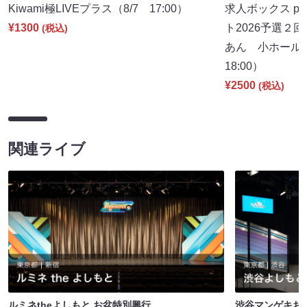
Kiwami極LIVEプラス（8/7 17:00）
求人ボックス pr
¥1300
ト2026予選２
(税込)
あん 小ホール
18:00）
¥2500
(税込)
関連ライブ
ルミネtheよしもと お盆特別興行
渋谷マンゲキお