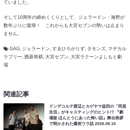
ていました。
そして10周年の締めくくりとして、ジェラードン・海野が
数年ぶりに復帰！ これからも大宮セブンの勢いは止まり
ません。
GAG
,
ジェラードン
,
すゑひろがりず
,
タモンズ
,
マヂカル
ラブリー
,
囲碁将棋
,
大宮セブン
,
大宮ラクーンよしもと劇
場
関連記事
ドンデコルテ渡辺とカゲヤマ益田の「同居
生活」がキャスティングのヒント!? 『劇
場版 ほんとうにあった怖い話』舞台挨拶
で明かされた爆笑ウラ話
2026.08.10