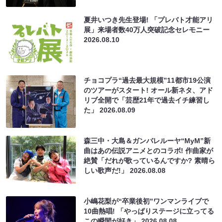
夏井いつき先生登場! 「プレバト才能アリ
展」来場者数40万人突破記念セレモニー
2026.08.10
チョコプラ“過去最大規模”11都市19公演
のツアーがスタート! オール新ネタ、アド
リブ全開で「芸歴21年で過去イチ練習し
た」
2026.08.09
森三中・大島＆ガンバレルーヤ“MyM”新
曲はあの伝説アニメとのコラボ! 作曲家が
絶賛「だれが歌っているんですか? 素晴ら
しい歌声だ!」
2026.08.08
小嶋花梨が“卒業後初”ワンマンライブで
10曲熱唱! 「やっぱりステージに立ってる
この瞬間が好き」
2026.08.08