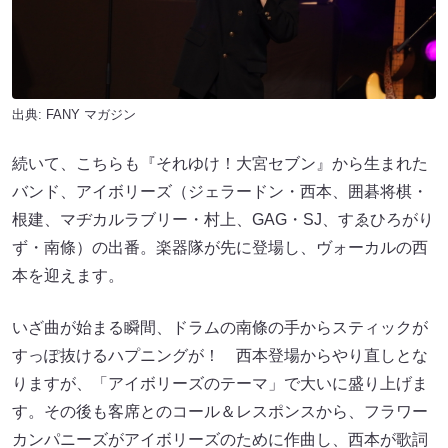
出典:
FANY マガジン
続いて、こちらも『それゆけ！大宮セブン』から生まれた
バンド、アイボリーズ（ジェラードン・西本、囲碁将棋・
根建、マヂカルラブリー・村上、GAG・SJ、すゑひろがり
ず・南條）の出番。楽器隊が先に登場し、ヴォーカルの西
本を迎えます。
いざ曲が始まる瞬間、ドラムの南條の手からスティックが
すっぽ抜けるハプニングが！ 西本登場からやり直しとな
りますが、「アイボリーズのテーマ」で大いに盛り上げま
す。その後も客席とのコール＆レスポンスから、フラワー
カンパニーズがアイボリーズのために作曲し、西本が歌詞