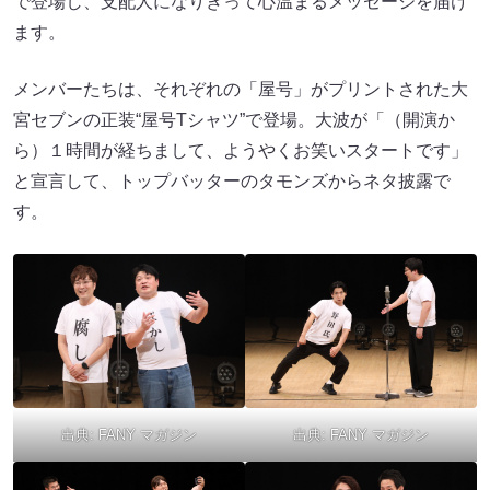
で登場し、支配人になりきって心温まるメッセージを届け
ます。
メンバーたちは、それぞれの「屋号」がプリントされた大
宮セブンの正装“屋号Tシャツ”で登場。大波が「（開演か
ら）１時間が経ちまして、ようやくお笑いスタートです」
と宣言して、トップバッターのタモンズからネタ披露で
す。
出典:
FANY マガジン
出典:
FANY マガジン