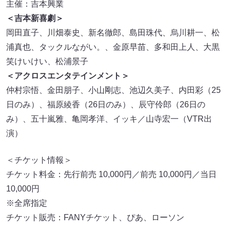
主催：吉本興業
＜吉本新喜劇＞
岡田直子、川畑泰史、新名徹郎、島田珠代、烏川耕一、松
浦真也、タックルながい。、金原早苗、多和田上人、大黒
笑けいけい、松浦景子
＜アクロスエンタテインメント＞
仲村宗悟、金田朋子、小山剛志、池辺久美子、内田彩（25
日のみ）、福原綾香（26日のみ）、辰守伶郎（26日の
み）、五十嵐雅、亀岡孝洋、イッキ／山寺宏一（VTR出
演）
＜チケット情報＞
チケット料金：先行前売 10,000円／前売 10,000円／当日
10,000円
※全席指定
チケット販売：FANYチケット、ぴあ、ローソン