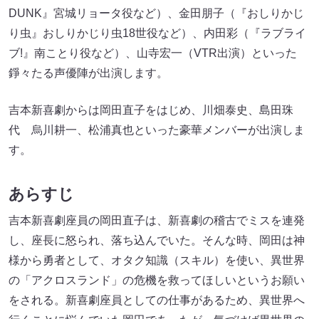
DUNK』宮城リョータ役など）、金田朋子（『おしりかじ
り虫』おしりかじり虫18世役など）、内田彩（『ラブライ
ブ!』南ことり役など）、山寺宏一（VTR出演）といった
錚々たる声優陣が出演します。
吉本新喜劇からは岡田直子をはじめ、川畑泰史、島田珠
代 烏川耕一、松浦真也といった豪華メンバーが出演しま
す。
あらすじ
吉本新喜劇座員の岡田直子は、新喜劇の稽古でミスを連発
し、座長に怒られ、落ち込んでいた。そんな時、岡田は神
様から勇者として、オタク知識（スキル）を使い、異世界
の「アクロスランド」の危機を救ってほしいというお願い
をされる。新喜劇座員としての仕事があるため、異世界へ