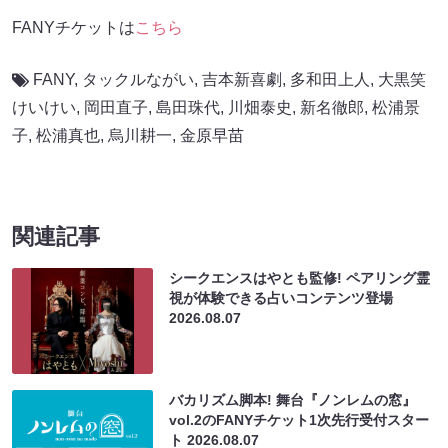
FANYチケットは
こちら
FANY
,
タックルながい
,
吉本新喜劇
,
多和田上人
,
大黒笑
けいけい
,
岡田直子
,
島田珠代
,
川畑泰史
,
新名徹郎
,
松浦景
子
,
松浦真也
,
烏川耕一
,
金原早苗
関連記事
シークエンスはやとも監修! ペアリング霊
視が体験できる占いコンテンツ登場
2026.08.07
バカリズム脚本! 舞台『ノンレムの窓』
vol.2のFANYチケット1次先行受付スター
ト
2026.08.07