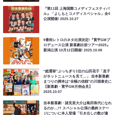
『第11回 上海国際コメディフェスティバ
ル』「よしもとコメディスペシャル」全4
公演開催!
2025.10.27
9番街レトロのネタ出演決定!『寛平GMプ
ロデュース公演 新喜劇出前ツアー2025』
新潟公演 10月12日開催!
2025.10.08
“総選挙”ぶっちぎり1位の山田花子「息子
がネットニュースを見て…」 吉本新喜劇
まつりの脚本は“全幅の信頼”の川畑泰史に
【新喜劇・寛平GM月例会見】
2025.10.07
吉本新喜劇・諸見里大介は島田珠代になれ
るのか…!? スペシャル公演の最終ステー
ジについに本人登場「引き出しの数が違