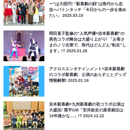
ー”は大団円! “新喜劇の顔”は珠代から忠
志へバトンタッチ「今日からの一歩を進め
たい」
2025.03.10
岡田直子監修の“人気声優×吉本新喜劇”の
異色コラボ舞台は大盛り上がり! 「お客さ
まのノリ次第で、珠代はどんどん“転生”し
ます」!?
2025.01.26
アクロスエンタテインメント×吉本新喜劇
のコラボ新喜劇、公演のあらすじとグッズ
情報解禁!
2025.01.16
吉本新喜劇×九州新喜劇の初コラボ公演は
大盛況! 寛平GM「安井政史の座長就任は
10年後かな…」!?
2024.12.22