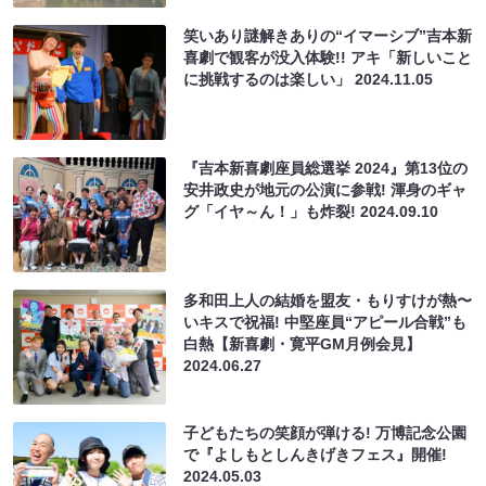
笑いあり謎解きありの“イマーシブ”吉本新
喜劇で観客が没入体験!! アキ「新しいこと
に挑戦するのは楽しい」
2024.11.05
『吉本新喜劇座員総選挙 2024』第13位の
安井政史が地元の公演に参戦! 渾身のギャ
グ「イヤ～ん！」も炸裂!
2024.09.10
多和田上人の結婚を盟友・もりすけが熱〜
いキスで祝福! 中堅座員“アピール合戦”も
白熱【新喜劇・寛平GM月例会見】
2024.06.27
子どもたちの笑顔が弾ける! 万博記念公園
で『よしもとしんきげきフェス』開催!
2024.05.03