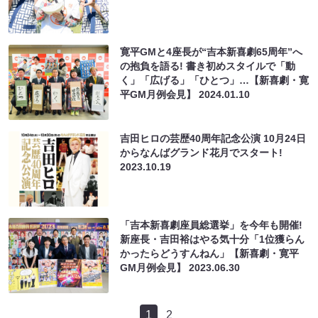
寛平GMと4座長が“吉本新喜劇65周年”へ
の抱負を語る! 書き初めスタイルで「動
く」「広げる」「ひとつ」…【新喜劇・寛
平GM月例会見】
2024.01.10
吉田ヒロの芸歴40周年記念公演 10月24日
からなんばグランド花月でスタート!
2023.10.19
「吉本新喜劇座員総選挙」を今年も開催!
新座長・吉田裕はやる気十分「1位獲らん
かったらどうすんねん」【新喜劇・寛平
GM月例会見】
2023.06.30
1
2