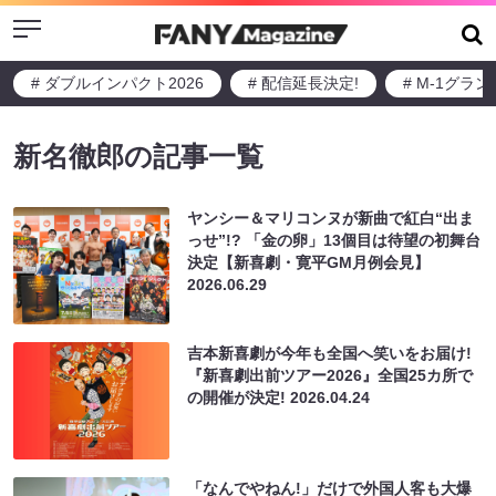
Menu
# ダブルインパクト2026
# 配信延長決定!
# M-1グラ
新名徹郎の記事一覧
ヤンシー＆マリコンヌが新曲で紅白“出ま
っせ”!? 「金の卵」13個目は待望の初舞台
決定【新喜劇・寛平GM月例会見】
2026.06.29
吉本新喜劇が今年も全国へ笑いをお届け!
『新喜劇出前ツアー2026』全国25カ所で
の開催が決定!
2026.04.24
「なんでやねん!」だけで外国人客も大爆