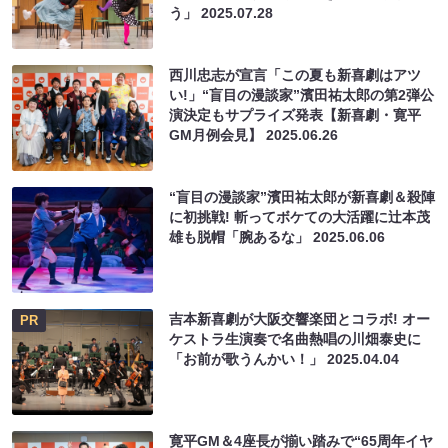
う」
2025.07.28
西川忠志が宣言「この夏も新喜劇はアツ
い!」“盲目の漫談家”濱田祐太郎の第2弾公
演決定もサプライズ発表【新喜劇・寛平
GM月例会見】
2025.06.26
“盲目の漫談家”濱田祐太郎が新喜劇＆殺陣
に初挑戦! 斬ってボケての大活躍に辻本茂
雄も脱帽「腕あるな」
2025.06.06
吉本新喜劇が大阪交響楽団とコラボ! オー
PR
ケストラ生演奏で名曲熱唱の川畑泰史に
「お前が歌うんかい！」
2025.04.04
寛平GM＆4座長が揃い踏みで“65周年イヤ