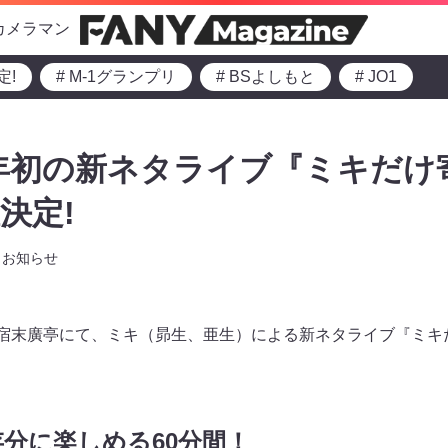
カメラマン
定!
# M-1グランプリ
# BSよしもと
# JO1
5年初の新ネタライブ『ミキだけ寄席
決定!
お知らせ
新宿末廣亭にて、ミキ（昴生、亜生）による新ネタライブ『ミキだけ
分に楽しめる60分間！