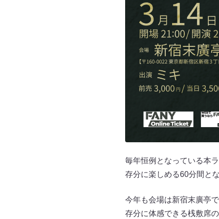
毎年恒例となっている本ラ
存分に楽しめる60分間と
今年も会場は新宿末廣亭で
存分に体感できる桟敷席の