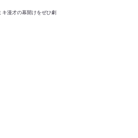
年ミキ漫才の幕開けをぜひ劇