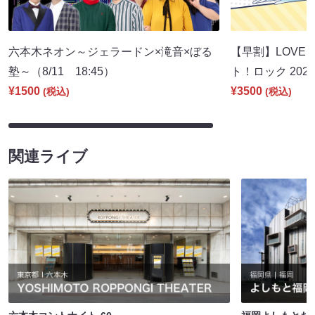
六本木ネオン～ジェラードン×滝音×ぼる
【早割】LOVE I
塾～（8/11 18:45）
ト！ロック 2026
¥1500
¥3500
(税込)
(税込)
関連ライブ