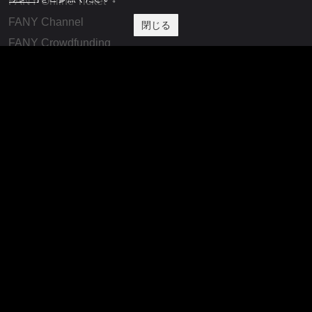
FANY Online Ticket
FANY Channel
閉じる
FANY Crowdfunding
FANY Mall
FANY Commu
法務・規約
プライバシーポリシー
反社会的勢力排除宣言
会社情報
吉本興業株式会社
お問い合わせ
その他
よしもとニュースセンターアーカイブ