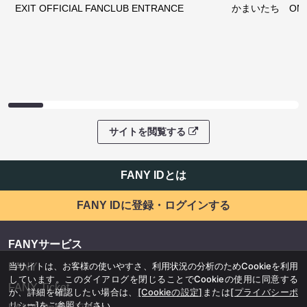
EXIT OFFICIAL FANCLUB ENTRANCE
かまいたち OMA
サイトを閲覧する
FANY IDとは
FANY IDに登録・ログインする
FANYサービス
当サイトは、お客様の使いやすさ、利用状況の分析のためCookieを利用
FANY
しています。このダイアログを閉じることでCookieの使用に同意する
FANY Ticket
か、詳細を確認したい場合は、
[Cookieの設定]
または
[プライバシーポ
リシー]
をご参照ください。