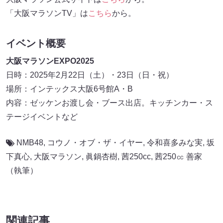
「大阪マラソンTV」は
こちら
から。
イベント概要
大阪マラソンEXPO2025
日時：2025年2月22日（土）・23日（日・祝）
場所：インテックス大阪6号館A・B
内容：ゼッケンお渡し会・ブース出店。キッチンカー・ス
テージイベントなど
NMB48
,
コウノ・オブ・ザ・イヤー
,
令和喜多みな実
,
坂
下真心
,
大阪マラソン
,
眞鍋杏樹
,
茜250cc
,
茜250㏄ 善家
（執筆）
関連記事