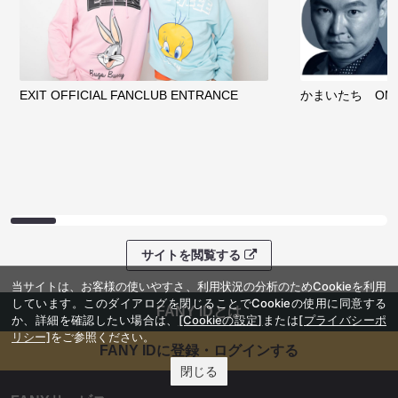
EXIT OFFICIAL FANCLUB ENTRANCE
かまいたち OMA
サイトを閲覧する
当サイトは、お客様の使いやすさ、利用状況の分析のためCookieを利用
しています。このダイアログを閉じることでCookieの使用に同意する
FANY IDとは
か、詳細を確認したい場合は、
[Cookieの設定]
または
[プライバシーポ
リシー]
をご参照ください。
FANY IDに登録・ログインする
閉じる