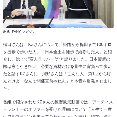
出典:
FANY マガジン
樋口さんは、KZさんについて「姫路から梅田まで100キロ
を徒歩で歩いた人」「日本全土を徒歩で縦断した人」と紹
介し、総じて”変人ラッパー”だと語りました。日本縦断の
際は家も引き払い、必要な資材だけを背中に背負って歩い
たと話すKZさんに、河野さんは「こんな人、第1回から呼
んどけよ！なんで開催直前やねん」と本音を爆発させまし
た。
番組で紹介されたKZさんの練習風景動画では、アーティス
トランナーのオファーを受けた理由について「人生で一度
はフルマラソンを走ってみたかった」と語り、現在は週4