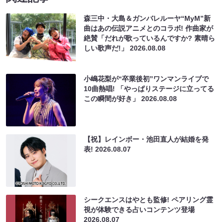
森三中・大島＆ガンバレルーヤ“MyM”新
曲はあの伝説アニメとのコラボ! 作曲家が
絶賛「だれが歌っているんですか? 素晴ら
しい歌声だ!」
2026.08.08
小嶋花梨が“卒業後初”ワンマンライブで
10曲熱唱! 「やっぱりステージに立ってる
この瞬間が好き」
2026.08.08
【祝】レインボー・池田直人が結婚を発
表!
2026.08.07
シークエンスはやとも監修! ペアリング霊
視が体験できる占いコンテンツ登場
2026.08.07