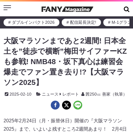
Menu
# ダブルインパクト2026
# 配信延長決定!
# M-1グラ
大阪マラソンまであと2週間! 日本全
土を”徒歩で横断”梅田サイファーKZ
も参戦! NMB48・坂下真心は練習会
爆走でファン置き去り!?【大阪マラ
ソン2025】
2025-02-10
ニュース
レポート
茜250㏄ 善家（執筆）
2025年2月24日（月・振替休日）開催の『大阪マラソン
2025』まで、いよいよ残すところ2週間あまり！ 2月4日