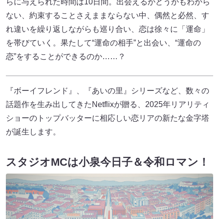
らに与えられた時間は10日間。出会えるかどうかもわから
ない、約束することさえままならない中、偶然と必然、す
れ違いを繰り返しながらも巡り合い、恋は徐々に「運命」
を帯びていく。果たして“運命の相手”と出会い、“運命の
恋”をすることができるのか……？
『ボーイフレンド』、『あいの里』シリーズなど、数々の
話題作を生み出してきたNetflixが贈る、2025年リアリティ
ショーのトップバッターに相応しい恋リアの新たな金字塔
が誕生します。
スタジオMCは小泉今日子＆令和ロマン！