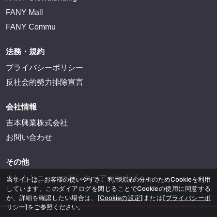
FANY IDに登録・ログインする
FANYサービス
FANY
FANY Ticket
FANY Online Ticket
FANY Channel
FANY Crowdfunding
FANY Mall
FANY Commu
法務・規約
プライバシーポリシー
当サイトは、お客様の使いやすさ、利用状況の分析のためCookieを利用
しています。このダイアログを閉じることでCookieの使用に同意する
反社会的勢力排除宣言
か、詳細を確認したい場合は、
[Cookieの設定]
または
[プライバシーポ
リシー]
をご参照ください。
会社情報