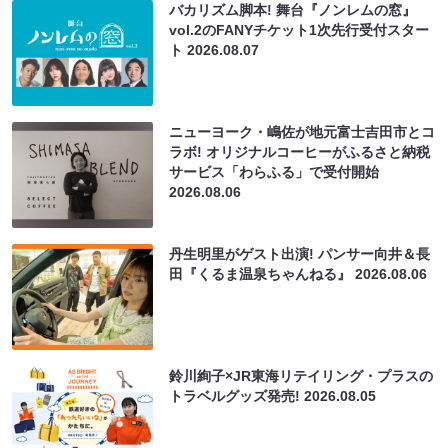
バカリズム脚本! 舞台『ノンレムの窓』
vol.2のFANYチケット1次先行受付スター
ト
2026.08.07
ニューヨーク・嶋佐が地元富士吉田市とコ
ラボ! オリジナルコーヒーがふるさと納税
サービス「わらふる」で受付開始
2026.08.06
丹生明里がゲスト出演! パンサー向井＆長
田『くるま温泉ちゃんねる』
2026.08.06
鈴川絢子×JR東海リテイリング・プラスの
トラベルグッズ発売!
2026.08.05