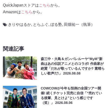
QuickJapanストアは
こちら
から。
Amazonは
こちら
から。
きりやはるか
,
とらふぐ
,
ぼる塾
,
田畑祐一（執筆）
関連記事
森三中・大島＆ガンバレルーヤ“MyM”新
曲はあの伝説アニメとのコラボ! 作曲家が
絶賛「だれが歌っているんですか? 素晴ら
しい歌声だ!」
2026.08.08
COWCOWが今年も恒例の全国ツアー開
催! 続くチケット完売に自信「“売れてい
る後輩、見とけよ”という感じです
（笑）」
2026.08.06