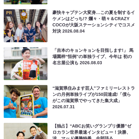
豪快キャプテン大変身…この夏を制するイ
PR
ケメンはどっち!? 爛々・萌々＆CRAZY
COCOが大阪ステーションシティでコスメ
対決
2026.08.04
「吉本のキョンキョンを目指します!」 馬
場園梓“恒例”の単独ライブ、今年は 初の
名古屋公演も
2026.08.03
“滋賀県住みます芸人”ファミリーレストラ
ンの月例単独ライブが150回達成!「僕ら
がこの滋賀県でやってきた集大成」
2026.07.31
【独占】“ABCお笑いグランプリ優勝”ゼ
ロカラン世界最速インタビュー！決勝、
涙、マッド優勝特番…全部語る