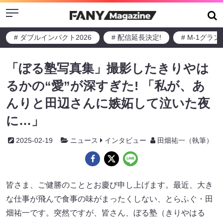
Menu
# ダブルインパクト2026
# 配信延長決定!
# M-1グラ
「ぼる塾写真集」撮影したきりやは
るかの“愛”が深すぎた! 「私が、あ
んりと田辺さんに嫉妬して泣いた夜
に…」
2025-02-19
ニュース
インタビュー
田畑祐一（執筆）
皆さま、ご健勝のこととお慶び申し上げます。最近、大き
な仕事が飛んで食事の味がまったくしない、とらふぐ・田
畑祐一です。突然ですが、皆さん、ぼる塾（きりやはる