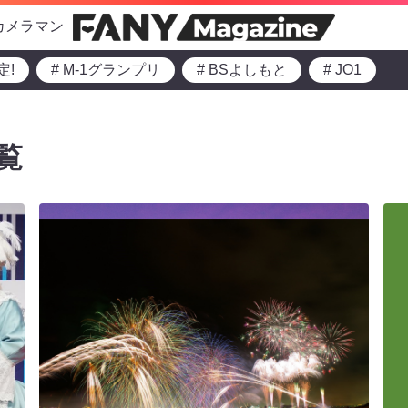
カメラマン
定!
# M-1グランプリ
# BSよしもと
# JO1
覧