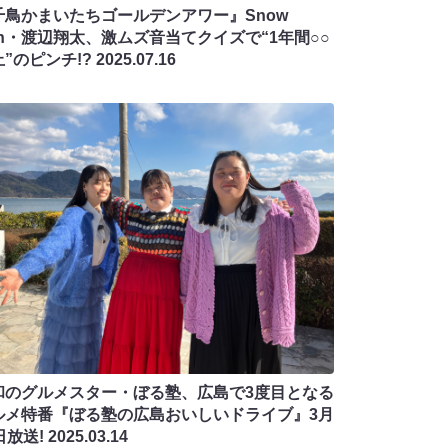
千鳥かまいたちゴールデンアワー』Snow
an・渡辺翔太、激ムズ音当てクイズで“1年間○○
”のピンチ!?
2025.07.16
和のグルメスター・ぼる塾、広島で3度目となる
ルメ特番『ぼる塾の広島おいしいドライブ』3月
日放送!
2025.03.14