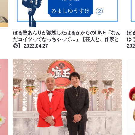
ぼる塾あんりが激怒したはるかからのLINE「なん
ぼ
だコイツってなっちゃって…」【芸人と、作家と
ゆ
②】
2022.04.27
202