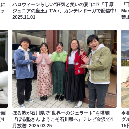
定に
ハロウィーンらしい“狂気と笑いの宴”に!?『千原
『
ラッ
ジュニアの座王』TVer、カンテレドーガで配信中!
M
2025.11.01
禁止
願!
ぼる塾が石川県で“世界一のジェラート”を堪能!
令
4
『ぼる塾さん ようこそ石川県へ』テレビ金沢で4
グ
月放送!
2025.03.25
15