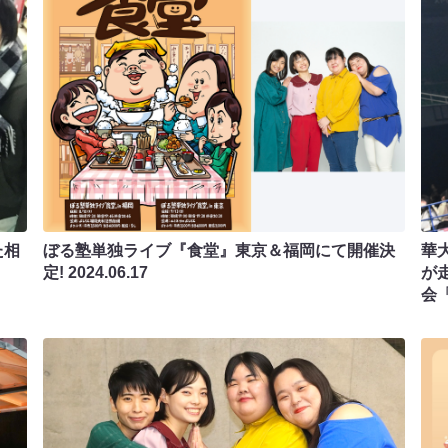
た相
ぼる塾単独ライブ『食堂』東京＆福岡にて開催決
華
定!
2024.06.17
が
会