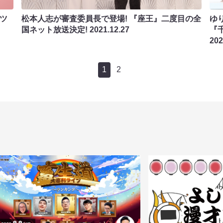
ツ
松本人志が審査委員長で登場! 『座王』二度目の全
ゆ
国ネット放送決定!
2021.12.27
『
202
1
2