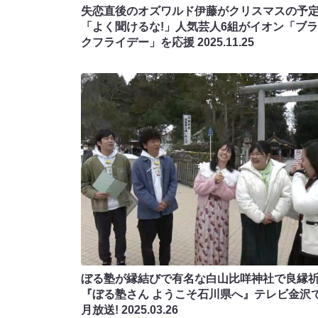
失恋直後のオズワルド伊藤がクリスマスの予
「よく聞けるな!」人気芸人6組がイオン「ブ
クフライデー」を応援
2025.11.25
ぼる塾が縁結びで有名な白山比咩神社で良縁祈
『ぼる塾さん ようこそ石川県へ』テレビ金沢で
月放送!
2025.03.26