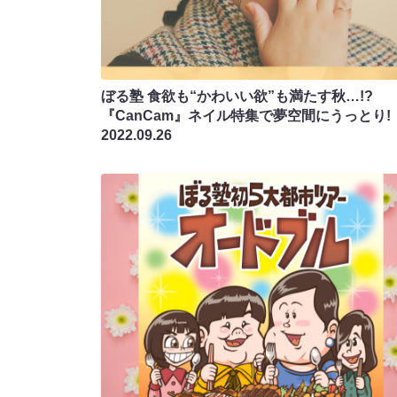
ぼる塾 食欲も“かわいい欲”も満たす秋…!?
『CanCam』ネイル特集で夢空間にうっとり!
2022.09.26