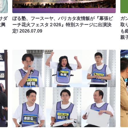
サダ
ぼる塾、フースーヤ、バリカタ友情飯が『幕張ビ
ガ
大興
ーチ花火フェスタ２026』特別ステージに出演決
取
定!
2026.07.09
も
親