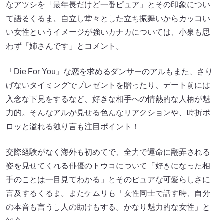
なアツシを「最年長だけど一番ピュア」とその印象につい
て語るくるま。自立し堂々とした立ち振舞いからカッコい
い女性というイメージが強いカナカについては、小泉も思
わず「姉さんです」とコメント。
「Die For You」な恋を求めるダンサーのアルもまた、さり
げないタイミングでプレゼントを贈ったり、デート前には
入念な下見をするなど、好きな相手への情熱的な人柄が魅
力的。そんなアルが見せる色んなリアクションや、時折ポ
ロッと溢れる独り言も注目ポイント！
交際経験がなく海外も初めてで、全力で運命に翻弄される
姿を見せてくれる俳優のトウコについて「好きになった相
手のことは一目見てわかる」とそのピュアな可愛らしさに
言及するくるま。またケムリも「女性同士で話す時、自分
の本音も言うし人の助けもする。かなり魅力的な女性」と