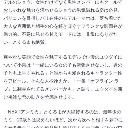
デルのショウ。女性だけでなく男性メンバーにもクールで
おしゃれな魅力を漂わせるショウの男気溢れる姿は必見。
パリコレを目指しパリ在住のモデル・マホは、落ち着いた
大人な雰囲気と相手の心を解きほぐすフランクな関西弁が
魅力的。不意に見せる甘えモードには「非常にありがた
い」とくるまも絶賛。
爽やかな笑顔で女性を魅了するモデルで俳優のユウダイに
ついて小泉は「一緒にいる女の子も緊張させないし、男の
子とも上手くやれる」と誰からも愛されるキャラクター性
をアピール。そんな人柄ゆえか、「一番『オフライン ラ
ブ』に翻弄されてるメンバーかも」と語り、ユウダイを囲
む複雑な恋の動きを予感させます。
「NEXTアンミカ」とくるまが大絶賛するのは、最年少の
ミミ。20歳とは思えないほど、次から次へと相手を夢中に
させるテクニックを繰り出し周りの人をポジティブなパワ