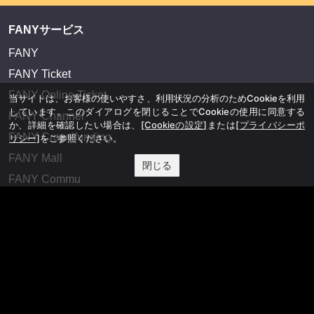
FANYサービス
FANY
FANY Ticket
FANY Online Ticket
当サイトは、お客様の使いやすさ、利用状況の分析のためCookieを利用
しています。このダイアログを閉じることでCookieの使用に同意する
FANY Channel
か、詳細を確認したい場合は、
[Cookieの設定]
または
[プライバシーポ
FANY Crowdfunding
リシー]
をご参照ください。
FANY Mall
閉じる
FANY Commu
法務・規約
プライバシーポリシー
反社会的勢力排除宣言
会社情報