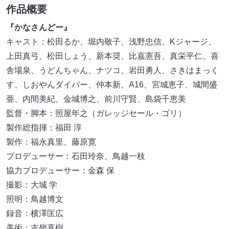
作品概要
『かなさんどー』
キャスト：松田るか、堀内敬子、浅野忠信、Kジャージ、
上田真弓、松田しょう、新本奨、比嘉憲吾、真栄平仁、喜
舎場泉、うどんちゃん、ナツコ、岩田勇人、さきはまっく
す、しおやんダイバー、仲本新、A16、宮城恵子、城間盛
亜、内間美紀、金城博之、前川守賢、島袋千恵美
監督・脚本：照屋年之（ガレッジセール・ゴリ）
製作総指揮：福田 淳
製作：福永真里、藤原寛
プロデューサー：石田玲奈、鳥越一枝
協力プロデューサー：金森 保
撮影：大城 学
照明：鳥越博文
録音：横澤匡広
美術：吉嶺直樹