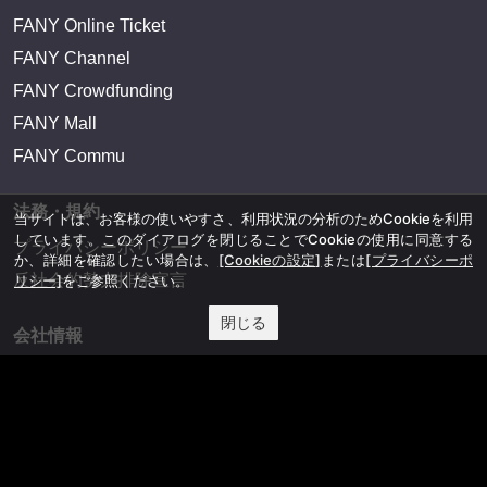
FANY Online Ticket
FANY Channel
FANY Crowdfunding
FANY Mall
FANY Commu
法務・規約
当サイトは、お客様の使いやすさ、利用状況の分析のためCookieを利用
しています。このダイアログを閉じることでCookieの使用に同意する
プライバシーポリシー
か、詳細を確認したい場合は、
[Cookieの設定]
または
[プライバシーポ
反社会的勢力排除宣言
リシー]
をご参照ください。
閉じる
会社情報
吉本興業株式会社
お問い合わせ
その他