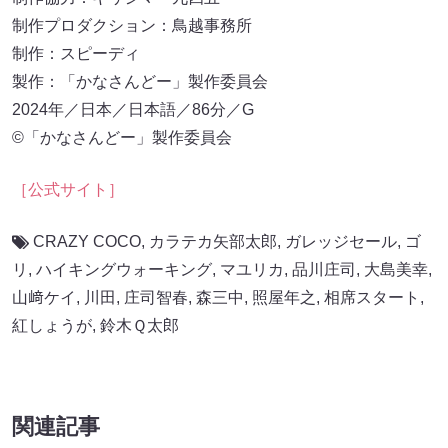
制作プロダクション：鳥越事務所
制作：スピーディ
製作：「かなさんどー」製作委員会
2024年／日本／日本語／86分／G
©︎「かなさんどー」製作委員会
［公式サイト］
CRAZY COCO
,
カラテカ矢部太郎
,
ガレッジセール
,
ゴ
リ
,
ハイキングウォーキング
,
マユリカ
,
品川庄司
,
大島美幸
,
山﨑ケイ
,
川田
,
庄司智春
,
森三中
,
照屋年之
,
相席スタート
,
紅しょうが
,
鈴木Ｑ太郎
関連記事