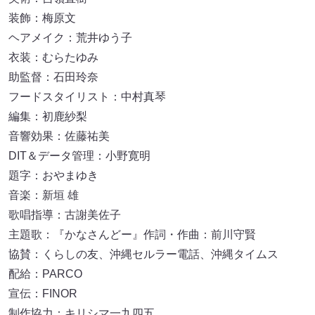
装飾：梅原文
ヘアメイク：荒井ゆう子
衣装：むらたゆみ
助監督：石田玲奈
フードスタイリスト：中村真琴
編集：初鹿紗梨
音響効果：佐藤祐美
DIT＆データ管理：小野寛明
題字：おやまゆき
音楽：新垣 雄
歌唱指導：古謝美佐子
主題歌：『かなさんどー』作詞・作曲：前川守賢
協賛：くらしの友、沖縄セルラー電話、沖縄タイムス
配給：PARCO
宣伝：FINOR
制作協力：キリシマ一九四五