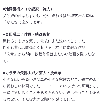
■池澤夏樹／（小説家・詩人）
父と娘の仲はむずかしいが、終わりは沖縄芝居の感動。
「かんなじ泣かします」！
■奥田瑛二／俳優・映画監督
流れるまま涙を流し、最後にまた泣いてしまった。
性別も世代も関係なく刺さる、本当に素敵な作品。
『洗骨』から6年、照屋監督はまたいい映画を撮ったな
ぁ。
■カラテカ矢部太郎／芸人・漫画家
小さな山がある小さな島の小さな家族のどこか絵本のよう
な愛おしい映画でした！ ユーモアいっぱいの画面から、
一緒に笑い合うことをあきらめない。許し合うことをあき
らめない。そんな大きな願いを感じました。