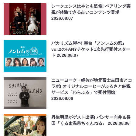
シークエンスはやとも監修! ペアリング霊
視が体験できる占いコンテンツ登場
2026.08.07
バカリズム脚本! 舞台『ノンレムの窓』
vol.2のFANYチケット1次先行受付スター
ト
2026.08.07
ニューヨーク・嶋佐が地元富士吉田市とコ
ラボ! オリジナルコーヒーがふるさと納税
サービス「わらふる」で受付開始
2026.08.06
丹生明里がゲスト出演! パンサー向井＆長
田『くるま温泉ちゃんねる』
2026.08.06