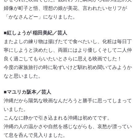
婦像が町子と悟、理想の娘が美花、言われたいセリフが
「かなさんどー」になりました。
■
紅しょうが
稲田美紀／芸人
またよしの練り物は揚げたてで食べたいし、化粧は毎日丁
寧にしようと決めたし、両親にはより優しくそして二人仲
良く過ごしてもらいたいとさらに思える映画でした！
今度の家族旅行の時に恥ずいけど馴れ初め聞いてみようか
なと思いました。
■マユリカ阪本／芸人
沖縄だから陽気な映画なんだろうと勝手に思ってしまって
いました。
こんなに静かで引き込まれる沖縄は初めてです。
沖縄の人の温かさや自然を感じながらも、哀愁が漂ってい
て息を呑んで見入りました。