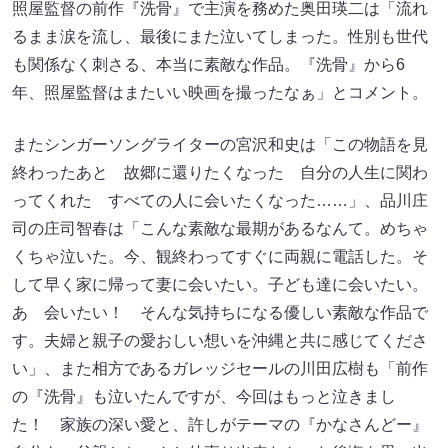
照屋監督の前作『洗骨』で主演を務めた奥田瑛二は「流れ
るまま涙を流し、最後にまた泣いてしまった。性別も世代
も関係なく刺さる、本当に素敵な作品。『洗骨』から6
年、照屋監督はまたいい映画を撮ったなぁ」とコメント。
またシンガーソングライターの宮沢和史は「この物語を見
終わったあと 故郷に還りたくなった 自分の人生に関わ
ってくれた すべての人に会いたくなった……」、品川庄
司の庄司智春は「こんな素敵な最期があるなんて。めちゃ
くちゃ泣いた。今、観終わってすぐに両親に電話した。そ
して早く家に帰って妻に会いたい。子ども達に会いたい。
あゝ会いたい！ そんな気持ちになる優しい素敵な作品で
す。夫婦と親子の愛おしい想いを沖縄と共に感じてくださ
い」、また相方であるガレッジセールの川田広樹も「前作
の『洗骨』も泣いたんですが、今回はもっと泣きまし
た！ 家族の深い愛と、許しがテーマの『かなさんどー』