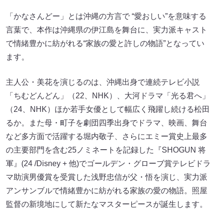
「かなさんどー」とは沖縄の方言で “愛おしい”を意味する
言葉で、本作は沖縄県の伊江島を舞台に、実力派キャスト
で情緒豊かに紡がれる“家族の愛と許しの物語”となってい
ます。
主人公・美花を演じるのは、沖縄出身で連続テレビ小説
「ちむどんどん」（22、NHK）、大河ドラマ「光る君へ」
（24、NHK）ほか若手女優として幅広く飛躍し続ける松田
るか。また母・町子を劇団四季出身でドラマ、映画、舞台
など多方面で活躍する堀内敬子、さらにエミー賞史上最多
の主要部門を含む25ノミネートを記録した『SHOGUN 将
軍』(24 /Disney + 他)でゴールデン・グローブ賞テレビドラ
マ助演男優賞を受賞した浅野忠信が父・悟を演じ、実力派
アンサンブルで情緒豊かに紡がれる家族の愛の物語。照屋
監督の新境地にして新たなマスターピースが誕生します。