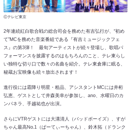
Ⓒテレビ東京
2年連続紅白歌合戦の総合司会を務めた有吉弘行が、“初め
て”MCを務めた音楽番組である『有吉ミュージックフェ
ス』の第3弾！ 最旬アーティストが続々登場し、歌唱パ
フォーマンスを披露するのはもちろんのこと、テレ東らし
い独特な切り口で数々の名曲を紹介。テレ東倉庫に眠る、
秘蔵お宝映像も続々放出されます！
進行役には霜降り明星・粗品、アシスタントMCには井桁
弘恵、ゲストとして井森美幸が参加し、ano、水曜日のカ
ンパネラ、手越祐也が出演。
さらにVTRゲストには大溝清人（バッドボーイズ）、すが
ちゃん最高No.1（ぱーてぃーちゃん）、鈴木拓（ドランク