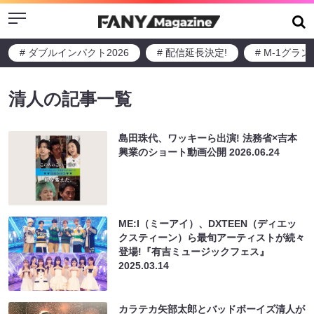
Menu
# ダブルインパクト2026
# 配信延長決定!
# M-1グラ
清人の記事一覧
島田珠代、ワッキーら出演! 法務省×吉本
興業のショート動画公開
2026.06.24
ME:I（ミーアイ）、DXTEEN（ディエッ
クスティーン）ら最旬アーティストが続々
登場!『有吉ミュージックフェス』
2025.03.14
カラテカ矢部太郎とバッドボーイズ清人が