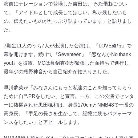
演前にナレーションで登場した吉田は、その理由につい
て、「アイドルとして成長してほしい。私が残したいも
の、伝えたいものがたっぷり詰まっています」と語りまし
た。
7期生11人のうち7人が出演した公演は、『LOVE修行』で
幕を開けます。続けて『Seventeen』『恋なんかNo thank
you!』を披露。MCは眞鍋杏樹が緊張した面持ちで進行し、
最年少の瓶野神音から自己紹介が始まりました。
早川夢菜が「みなさんにもっと私達のことを知ってもらう
ために自己PRをしたい」と宣言。一方、この公演でセンタ
ーに抜擢された黒田楓和は、身長170cmとNMB48で一番の
高身長。「手足の長さを生かして、記憶に残るパフォーマ
ンスをしたい」とアピールします。