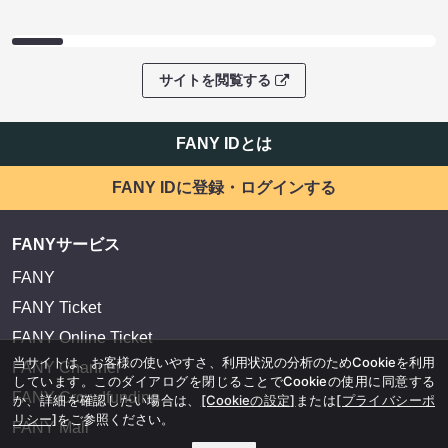
サイトを閲覧する
FANY IDとは
FANY IDに登録・ログインする
FANYサービス
FANY
FANY Ticket
FANY Online Ticket
当サイトは、お客様の使いやすさ、利用状況の分析のためCookieを利用
FANY Channel
しています。このダイアログを閉じることでCookieの使用に同意する
FANY Crowdfunding
か、詳細を確認したい場合は、
[Cookieの設定]
または
[プライバシーポ
リシー]
をご参照ください。
FANY Mall