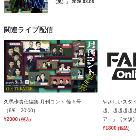
（笑）」
2026.08.06
関連ライブ配信
久馬歩責任編集 月刊コント 怪々号
やさしいズタイpr
（8/9 20:00）
超、超超超超超
¥2000
アー」【大阪】（8
(税込)
¥1800
(税込)