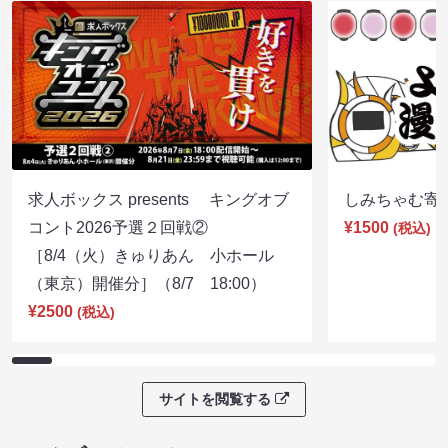
求人ボックス presents キングオブ
しみちゃむ寄席（
コント2026予選２回戦②
¥1500
(税込)
［8/4（火）きゅりあん 小ホール
（東京）開催分］（8/7 18:00）
¥2500
(税込)
サイトを閲覧する