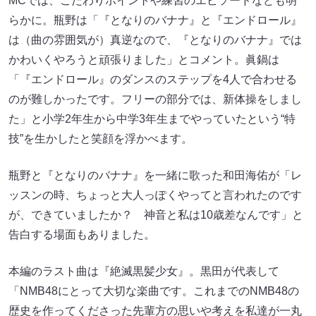
MCでは、こだわりポイントや練習のエピソードなども明
らかに。瓶野は「『となりのバナナ』と『エンドロール』
は（曲の雰囲気が）真逆なので、『となりのバナナ』では
かわいくやろうと頑張りました」とコメント。眞鍋は
「『エンドロール』のダンスのステップを4人で合わせる
のが難しかったです。フリーの部分では、新体操をしまし
た」と小学2年生から中学3年生までやっていたという“特
技”を生かしたと笑顔を浮かべます。
瓶野と『となりのバナナ』を一緒に歌った和田海佑が「レ
ッスンの時、ちょっと大人っぽくやってと言われたのです
が、できていましたか？ 神音と私は10歳差なんです」と
告白する場面もありました。
本編のラスト曲は『絶滅黒髪少女』。黒田が代表して
「NMB48にとって大切な楽曲です。これまでのNMB48の
歴史を作ってくださった先輩方の思いや考えを私達が一丸