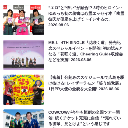
“エロ”と“怖い”が融合!? 3時のヒロイン・
ゆめっち初の著書は心霊エッセイ本「幽霊
彼氏が便座を上げてトイレするの」
2026.08.06
ME:I、4TH SINGLE『花咲く道』発売記
念スペシャルイベントを開催! 初の試みと
なる「花咲く道」Cheering Guide収録会
などを実施!
2026.08.06
【密着】分刻みのスケジュールで広島を駆
け抜ける! レイザーラモン「笑う錯覚展」
1日PR大使の全貌を大公開!
2026.08.06
COWCOWが今年も恒例の全国ツアー開
催! 続くチケット完売に自信「“売れてい
る後輩、見とけよ”という感じです