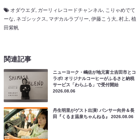
オダウエダ
,
ガーリィレコードチャンネル
,
こりゃめでて
ーな
,
ネゴシックス
,
マヂカルラブリー
,
伊藤こう大
,
村上
,
植
田紫帆
関連記事
ニューヨーク・嶋佐が地元富士吉田市とコ
ラボ! オリジナルコーヒーがふるさと納税
サービス「わらふる」で受付開始
2026.08.06
丹生明里がゲスト出演! パンサー向井＆長
田『くるま温泉ちゃんねる』
2026.08.06