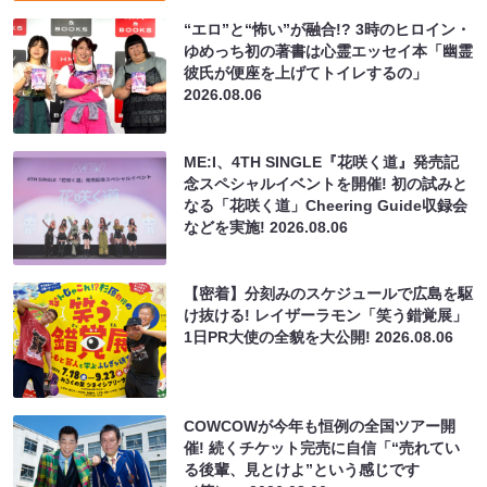
“エロ”と“怖い”が融合!? 3時のヒロイン・
ゆめっち初の著書は心霊エッセイ本「幽霊
彼氏が便座を上げてトイレするの」
2026.08.06
ME:I、4TH SINGLE『花咲く道』発売記
念スペシャルイベントを開催! 初の試みと
なる「花咲く道」Cheering Guide収録会
などを実施!
2026.08.06
【密着】分刻みのスケジュールで広島を駆
け抜ける! レイザーラモン「笑う錯覚展」
1日PR大使の全貌を大公開!
2026.08.06
COWCOWが今年も恒例の全国ツアー開
催! 続くチケット完売に自信「“売れてい
る後輩、見とけよ”という感じです