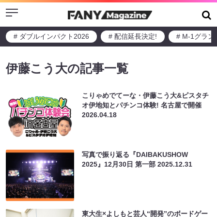
Menu
# ダブルインパクト2026
# 配信延長決定!
# M-1グラ
伊藤こう大の記事一覧
こりゃめでてーな・伊藤こう大&ピスタチ
オ伊地知とパチンコ体験! 名古屋で開催
2026.04.18
写真で振り返る『DAIBAKUSHOW
2025』12月30日 第一部
2025.12.31
東大生×よしもと芸人“開発”のボードゲー