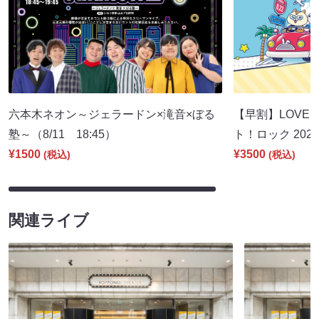
六本木ネオン～ジェラードン×滝音×ぼる
【早割】LOVE I
塾～（8/11 18:45）
ト！ロック 2026
¥1500
¥3500
(税込)
(税込)
関連ライブ