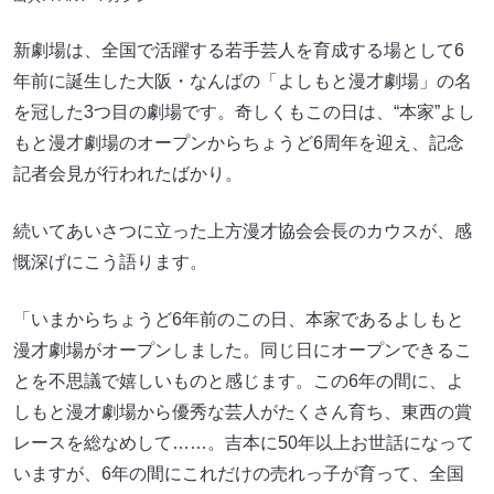
新劇場は、全国で活躍する若手芸人を育成する場として6
年前に誕生した大阪・なんばの「よしもと漫才劇場」の名
を冠した3つ目の劇場です。奇しくもこの日は、“本家”よし
もと漫才劇場のオープンからちょうど6周年を迎え、記念
記者会見が行われたばかり。
続いてあいさつに立った上方漫才協会会長のカウスが、感
慨深げにこう語ります。
「いまからちょうど6年前のこの日、本家であるよしもと
漫才劇場がオープンしました。同じ日にオープンできるこ
とを不思議で嬉しいものと感じます。この6年の間に、よ
しもと漫才劇場から優秀な芸人がたくさん育ち、東西の賞
レースを総なめして……。吉本に50年以上お世話になって
いますが、6年の間にこれだけの売れっ子が育って、全国