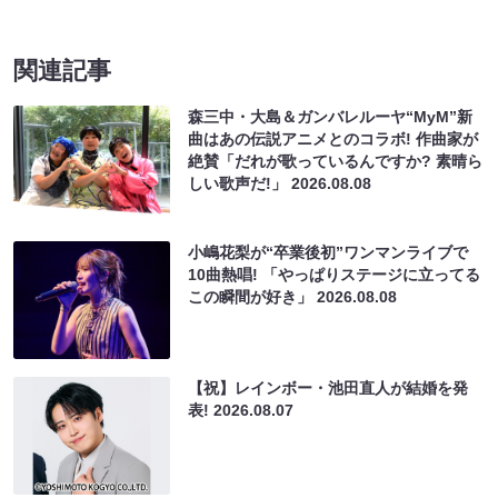
関連記事
森三中・大島＆ガンバレルーヤ“MyM”新
曲はあの伝説アニメとのコラボ! 作曲家が
絶賛「だれが歌っているんですか? 素晴ら
しい歌声だ!」
2026.08.08
小嶋花梨が“卒業後初”ワンマンライブで
10曲熱唱! 「やっぱりステージに立ってる
この瞬間が好き」
2026.08.08
【祝】レインボー・池田直人が結婚を発
表!
2026.08.07