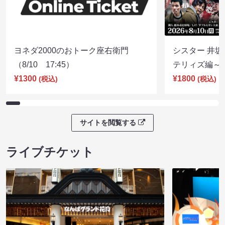
ヨネダ2000のおトーク座右衛門
シスター 井坂
（8/10 17:45）
テリィズ編～（8
¥1300
¥1800
(税込)
(税込)
サイトを閲覧する
ライブチケット