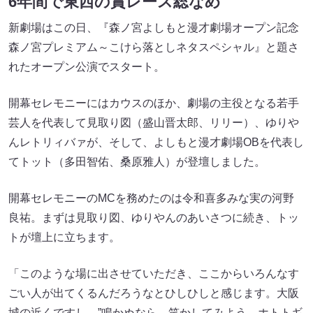
6年間で東西の賞レース総なめ
新劇場はこの日、『森ノ宮よしもと漫才劇場オープン記念
森ノ宮プレミアム～こけら落としネタスペシャル』と題さ
れたオープン公演でスタート。
開幕セレモニーにはカウスのほか、劇場の主役となる若手
芸人を代表して見取り図（盛山晋太郎、リリー）、ゆりや
んレトリィバァが、そして、よしもと漫才劇場OBを代表し
てトット（多田智佑、桑原雅人）が登壇しました。
開幕セレモニーのMCを務めたのは令和喜多みな実の河野
良祐。まずは見取り図、ゆりやんのあいさつに続き、トッ
トが壇上に立ちます。
「このような場に出させていただき、ここからいろんなす
ごい人が出てくるんだろうなとひしひしと感じます。大阪
城の近くですし、”鳴かぬなら 笑かしてみよう ホトトギ