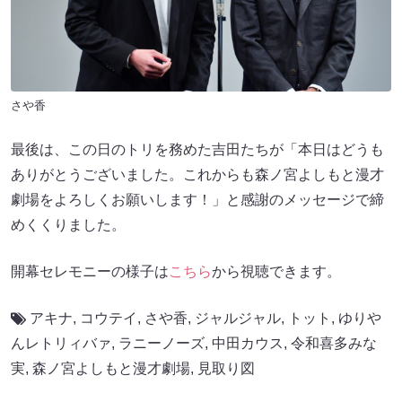
さや香
最後は、この日のトリを務めた吉田たちが「本日はどうも
ありがとうございました。これからも森ノ宮よしもと漫才
劇場をよろしくお願いします！」と感謝のメッセージで締
めくくりました。
開幕セレモニーの様子は
こちら
から視聴できます。
アキナ
,
コウテイ
,
さや香
,
ジャルジャル
,
トット
,
ゆりや
んレトリィバァ
,
ラニーノーズ
,
中田カウス
,
令和喜多みな
実
,
森ノ宮よしもと漫才劇場
,
見取り図