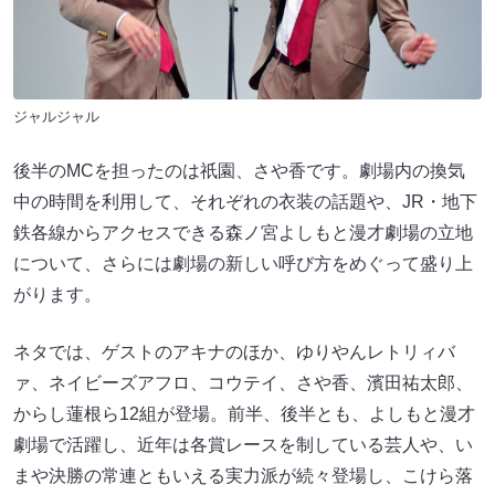
ジャルジャル
後半のMCを担ったのは祇園、さや香です。劇場内の換気
中の時間を利用して、それぞれの衣装の話題や、JR・地下
鉄各線からアクセスできる森ノ宮よしもと漫才劇場の立地
について、さらには劇場の新しい呼び方をめぐって盛り上
がります。
ネタでは、ゲストのアキナのほか、ゆりやんレトリィバ
ァ、ネイビーズアフロ、コウテイ、さや香、濱田祐太郎、
からし蓮根ら12組が登場。前半、後半とも、よしもと漫才
劇場で活躍し、近年は各賞レースを制している芸人や、い
まや決勝の常連ともいえる実力派が続々登場し、こけら落