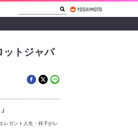
Search Form
Search
ロットジャパ
ン」
エレガント人生・祥子がレ