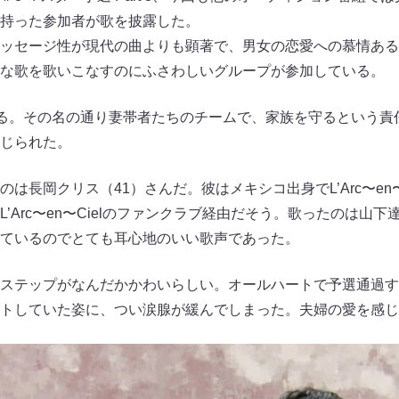
持った参加者が歌を披露した。
ッセージ性が現代の曲よりも顕著で、男女の恋愛への慕情ある
な歌を歌いこなすのにふさわしいグループが参加している。
ある。その名の通り妻帯者たちのチームで、家族を守るという責
じられた。
は長岡クリス（41）さんだ。彼はメキシコ出身でL’Arc〜en〜
Arc〜en〜Cielのファンクラブ経由だそう。歌ったのは山下達郎『
ているのでとても耳心地のいい歌声であった。
ステップがなんだかかわいらしい。オールハートで予選通過す
トしていた姿に、つい涙腺が緩んでしまった。夫婦の愛を感じ