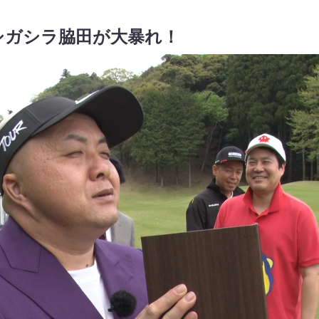
シガシラ脇田が大暴れ！