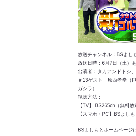
放送チャンネル：BSよしもと
放送日時：6月7日（土）あさ9
出演者：タカアンドトシ、
＃13ゲスト：原西孝幸（
ガシラ）
視聴方法：
【TV】 BS265ch（無料
【スマホ・PC】BSよし
BSよしもとホームページ