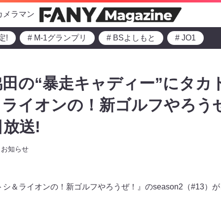
カメラマン
定!
# M-1グランプリ
# BSよしもと
# JO1
田の“暴走キャディー”にタカ
ライオンの！新ゴルフやろうぜ
放送!
お知らせ
シ＆ライオンの！新ゴルフやろうぜ！』のseason2（#13）が、