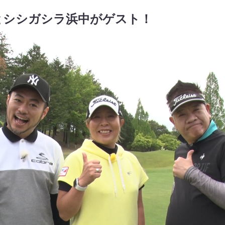
原西とシシガシラ浜中がゲスト！