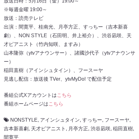
放送日時：5月16日（金）19:00～
※毎週金曜 19:00～
放送：読売テレビ
出演：間寛平、桂南光、月亭方正、すっちー（吉本新喜
劇）、NON STYLE（石田明、井上裕介）、渋谷凪咲、天
才ピアニスト（竹内知咲、ますみ）
山本隆弥（ytvアナウンサー）、諸國沙代子（ytvアナウンサ
ー）
稲田直樹（アインシュタイン）、フースーヤ
見逃し配信：放送後 TVer、ytvMyDo! で配信予定
番組公式Xアカウントは
こちら
番組ホームページは
こちら
NONSTYLE
,
アインシュタイン
,
すっちー
,
フースーヤ
,
吉本新喜劇
,
天才ピアニスト
,
月亭方正
,
渋谷凪咲
,
稲田直樹
,
間寛平