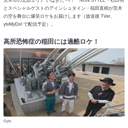
茨木市の北部エリア“いばきた”へ！ NON STYLE・石田明
とスペシャルゲストのアインシュタイン・稲田直樹が茨木
の空を舞台に爆笑ロケをお届けします（放送後 TVer、
ytvMyDo! で配信予定）。
高所恐怖症の稲田には過酷ロケ！
©ytv