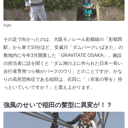
©ytv
その足で向かったのは、大阪モノレール彩都線の「彩都西
駅」から車で10分ほど、安威川「ダムパークいばきた」の
敷地内に今年3月開業した「GRAVITATE OSAKA」。施設
の担当者に話を聞くと「ダム湖の上に作られた日本一長い
歩行者専用つり橋がパークのウリ」とのことですが、かな
りの高所恐怖症である稲田は、石田に「（衣装の帯を）持
っといていいですか？」と震え上がります。
強風のせいで稲田の髪型に異変が！？