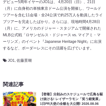
デビュー5周年イヤーのJO1は、 4月20日（日）、21日
（月）に自身初の単独東京ドーム公演を開催し、ワールド
ツアーを含む11会場・全24公演で約25万人を動員したライ
ブツアーを完走したばかり。さらには、現地時間4月28日
（月）に、アメリカのドジャー・スタジアムで開催された
MLB公式戦「ロサンゼルス・ドジャース vs. マイアミ・マ
ーリンズ」のイベント『Japanese Heritage Night』に出演
するなど、ボーダーレスにその活躍を広げています。
JO1
,
佐藤景瑚
関連記事
【密着】分刻みのスケジュールで広島を駆
け抜ける! レイザーラモン「笑う錯覚展」
1日PR大使の全貌を大公開!
2026.08.06