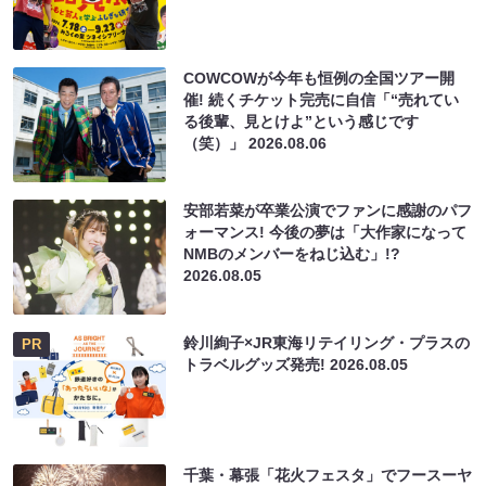
COWCOWが今年も恒例の全国ツアー開
催! 続くチケット完売に自信「“売れてい
る後輩、見とけよ”という感じです
（笑）」
2026.08.06
安部若菜が卒業公演でファンに感謝のパフ
ォーマンス! 今後の夢は「大作家になって
NMBのメンバーをねじ込む」!?
2026.08.05
鈴川絢子×JR東海リテイリング・プラスの
PR
トラベルグッズ発売!
2026.08.05
千葉・幕張「花火フェスタ」でフースーヤ