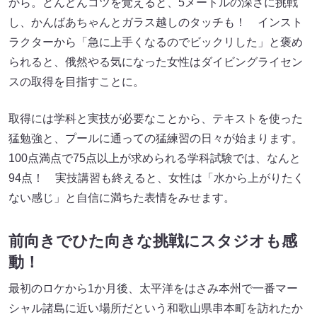
から。どんどんコツを覚えると、5メートルの深さに挑戦
し、かんばあちゃんとガラス越しのタッチも！ インスト
ラクターから「急に上手くなるのでビックリした」と褒め
られると、俄然やる気になった女性はダイビングライセン
スの取得を目指すことに。
取得には学科と実技が必要なことから、テキストを使った
猛勉強と、プールに通っての猛練習の日々が始まります。
100点満点で75点以上が求められる学科試験では、なんと
94点！ 実技講習も終えると、女性は「水から上がりたく
ない感じ」と自信に満ちた表情をみせます。
前向きでひた向きな挑戦
にスタジオも感
動！
最初のロケから1か月後、太平洋をはさみ本州で一番マー
シャル諸島に近い場所だという和歌山県串本町を訪れたか