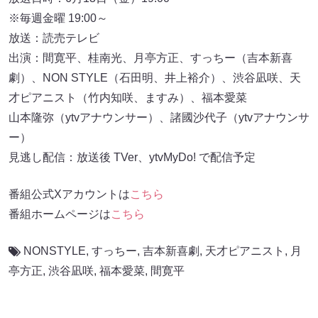
※毎週金曜 19:00～
放送：読売テレビ
出演：間寛平、桂南光、月亭方正、すっちー（吉本新喜
劇）、NON STYLE（石田明、井上裕介）、渋谷凪咲、天
才ピアニスト（竹内知咲、ますみ）、福本愛菜
山本隆弥（ytvアナウンサー）、諸國沙代子（ytvアナウンサ
ー）
見逃し配信：放送後 TVer、ytvMyDo! で配信予定
番組公式Xアカウントは
こちら
番組ホームページは
こちら
NONSTYLE
,
すっちー
,
吉本新喜劇
,
天才ピアニスト
,
月
亭方正
,
渋谷凪咲
,
福本愛菜
,
間寛平