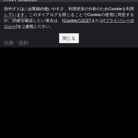
FANY Crowdfunding
当サイトは、お客様の使いやすさ、利用状況の分析のためCookieを利用
しています。このダイアログを閉じることでCookieの使用に同意する
FANY Mall
か、詳細を確認したい場合は、
[Cookieの設定]
または
[プライバシーポ
リシー]
をご参照ください。
FANY Commu
閉じる
法務・規約
プライバシーポリシー
反社会的勢力排除宣言
会社情報
吉本興業株式会社
お問い合わせ
その他
よしもとニュースセンターアーカイブ