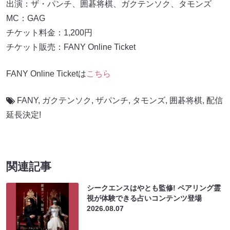
出演：ザ・パンチ、囲碁将棋、ガクテンソク、タモンズ
MC：GAG
チケット料金：1,200円
チケット販売：FANY Online Ticket
FANY Online Ticketは
こちら
FANY
,
ガクテンソク
,
ザパンチ
,
タモンズ
,
囲碁将棋
,
配信
延長決定!
関連記事
シークエンスはやとも監修! ペアリング霊
視が体験できる占いコンテンツ登場
2026.08.07