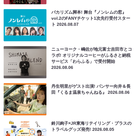
バカリズム脚本! 舞台『ノンレムの窓』
vol.2のFANYチケット1次先行受付スター
ト
2026.08.07
ニューヨーク・嶋佐が地元富士吉田市とコ
ラボ! オリジナルコーヒーがふるさと納税
サービス「わらふる」で受付開始
2026.08.06
丹生明里がゲスト出演! パンサー向井＆長
田『くるま温泉ちゃんねる』
2026.08.06
鈴川絢子×JR東海リテイリング・プラスの
トラベルグッズ発売!
2026.08.05