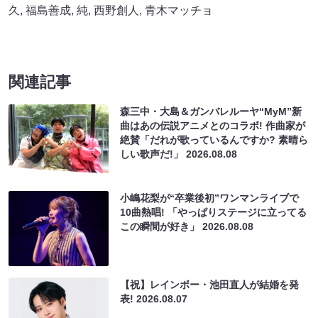
久
,
福島善成
,
純
,
西野創人
,
青木マッチョ
関連記事
森三中・大島＆ガンバレルーヤ“MyM”新
曲はあの伝説アニメとのコラボ! 作曲家が
絶賛「だれが歌っているんですか? 素晴ら
しい歌声だ!」
2026.08.08
小嶋花梨が“卒業後初”ワンマンライブで
10曲熱唱! 「やっぱりステージに立ってる
この瞬間が好き」
2026.08.08
【祝】レインボー・池田直人が結婚を発
表!
2026.08.07