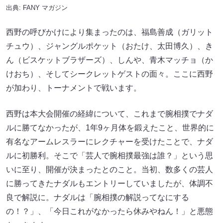
出典:
FANY マガジン
西野の呼びかけにより集まったのは、福島善成（ガリット
チュウ）、ジャングルポケット（おたけ、太田博久）、き
ん（ビスケットブラザーズ）、しんや、青木マッチョ（か
けおち）、そしてシークレットゲストの面々。ここに西野
が加わり、トーナメントで戦います。
西野は本大会開催の経緯について、これまで腕相撲でナダ
ルに勝てなかったが、1年9ヶ月体を鍛えたこと、世界的に
有名なアームレスラーにレクチャーを受けたことで、ナダ
ルに初勝利。そこで「芸人で腕相撲最強は誰？」という思
いに至り、開催が決まったとのこと。当初、数多くの芸人
に勝ってきたナダルもエントリーしていましたが、体調不
良で解説に。ナダルは「腕相撲の解説ってなにする
の！？」、「今日これがなかったら休みやねん！」と悪態