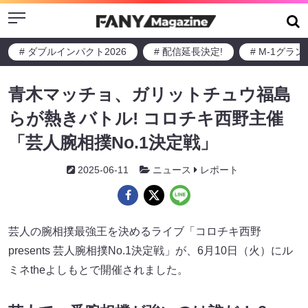
Menu
# ダブルインパクト2026
# 配信延長決定!
# M-1グラ
青木マッチョ、ガリットチュウ福島
らが熱きバトル! コロチキ西野主催
「芸人腕相撲No.1決定戦」
2025-06-11
ニュース
レポート
芸人の腕相撲最強王を決めるライブ「コロチキ西野
presents 芸人腕相撲No.1決定戦」が、6月10日（火）にル
ミネtheよしもとで開催されました。