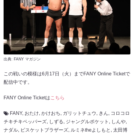
出典:
FANY マガジン
この戦いの模様は6月17日（火）までFANY Online Ticketで
配信中です。
FANY Online Ticketは
こちら
FANY
,
おたけ
,
かけおち
,
ガリットチュウ
,
きん
,
コロコロ
チキチキペッパーズ
,
しずる
,
ジャングルポケット
,
しんや
,
ナダル
,
ビスケットブラザーズ
,
ルミネtheよしもと
,
太田博