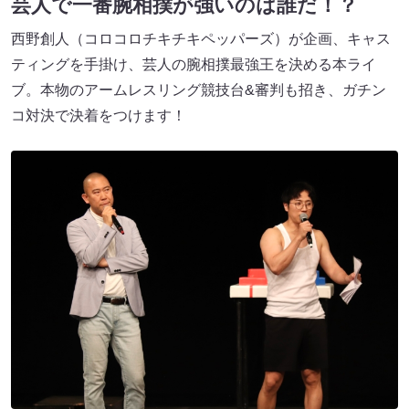
芸人で一番腕相撲が強いのは誰だ！？
西野創人（コロコロチキチキペッパーズ）が企画、キャス
ティングを手掛け、芸人の腕相撲最強王を決める本ライ
ブ。本物のアームレスリング競技台&審判も招き、ガチン
コ対決で決着をつけます！