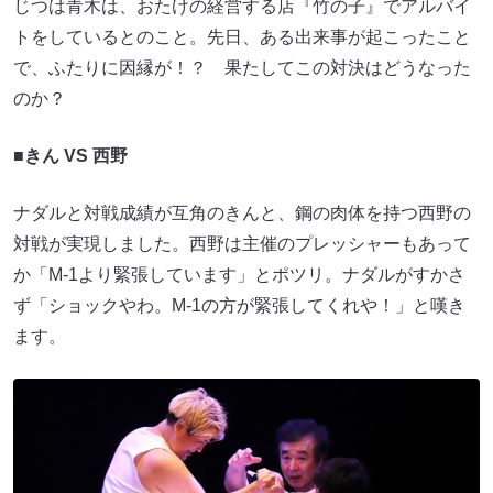
じつは青木は、おたけの経営する店『竹の子』でアルバイ
トをしているとのこと。先日、ある出来事が起こったこと
で、ふたりに因縁が！？ 果たしてこの対決はどうなった
のか？
■
きん VS 西野
ナダルと対戦成績が互角のきんと、鋼の肉体を持つ西野の
対戦が実現しました。西野は主催のプレッシャーもあって
か「M-1より緊張しています」とポツリ。ナダルがすかさ
ず「ショックやわ。M-1の方が緊張してくれや！」と嘆き
ます。