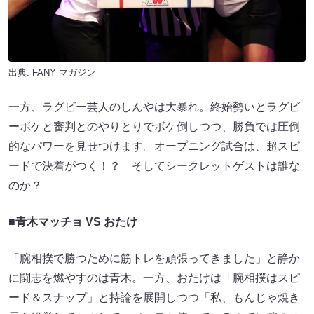
出典:
FANY マガジン
一方、ラグビー芸人のしんやは大暴れ。終始勢いとラグビ
ーボケと審判とのやりとりでボケ倒しつつ、勝負では圧倒
的なパワーを見せつけます。オープニング試合は、超スピ
ードで決着がつく！？ そしてシークレットゲストは誰な
のか？
■
青木マッチョ VS おたけ
「腕相撲で勝つために筋トレを頑張ってきました」と静か
に闘志を燃やすのは青木。一方、おたけは「腕相撲はスピ
ード＆スナップ」と持論を展開しつつ「私、もんじゃ焼き