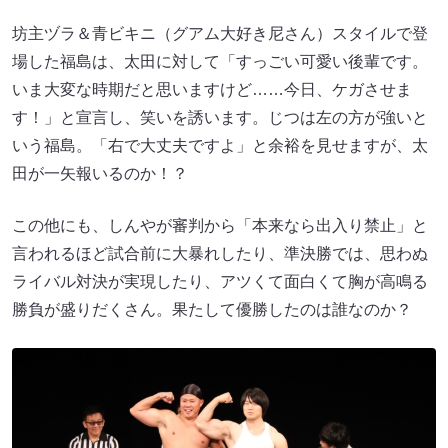
坊主ヅラ＆青ビキニ（グアム大好き尼さん）スタイルで登
場した福島は、太田に対して「すっごい可愛い後輩です。
いま大変な時期だと思いますけど……今日、ケガさせま
す！」と宣言し、笑いを誘います。じつは左の方が強いと
いう福島。「右で大丈夫ですよ」と余裕を見せますが、太
田が一矢報いるのか！？
この他にも、しんやが審判から「本来なら出入り禁止」と
言われるほど試合前に大暴れしたり、準決勝では、思わぬ
ライバル対決が実現したり、アツくて面白くて胸が高鳴る
勝負が盛りだくさん。果たして優勝したのは誰なのか？