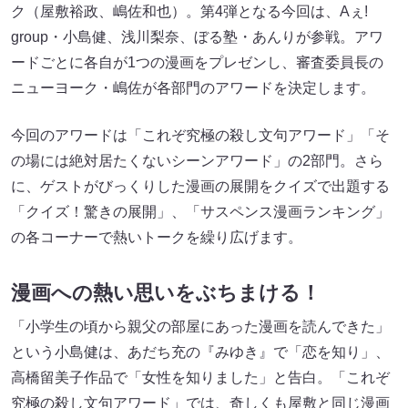
ク（屋敷裕政、嶋佐和也）。第4弾となる今回は、Aぇ!
group・小島健、浅川梨奈、ぼる塾・あんりが参戦。アワ
ードごとに各自が1つの漫画をプレゼンし、審査委員長の
ニューヨーク・嶋佐が各部門のアワードを決定します。
今回のアワードは「これぞ究極の殺し文句アワード」「そ
の場には絶対居たくないシーンアワード」の2部門。さら
に、ゲストがびっくりした漫画の展開をクイズで出題する
「クイズ！驚きの展開」、「サスペンス漫画ランキング」
の各コーナーで熱いトークを繰り広げます。
漫画への熱い思いをぶちまける！
「小学生の頃から親父の部屋にあった漫画を読んできた」
という小島健は、あだち充の『みゆき』で「恋を知り」、
高橋留美子作品で「女性を知りました」と告白。「これぞ
究極の殺し文句アワード」では、奇しくも屋敷と同じ漫画