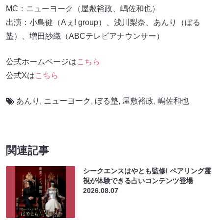
MC：ニューヨーク（屋敷裕政、嶋佐和也）
出演：小島健（Aぇ! group）、浅川梨奈、あんり（ぼる
塾）、増田紗織（ABCテレビアナウンサー）
公式ホームページは
こちら
公式Xは
こちら
あんり
,
ニューヨーク
,
ぼる塾
,
屋敷裕政
,
嶋佐和也
関連記事
シークエンスはやとも監修! ペアリング霊
視が体験できる占いコンテンツ登場
2026.08.07