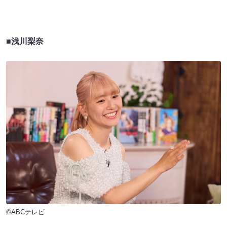
■浅川梨奈
©ABCテレビ