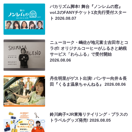
バカリズム脚本! 舞台『ノンレムの窓』
vol.2のFANYチケット1次先行受付スター
ト
2026.08.07
ニューヨーク・嶋佐が地元富士吉田市とコ
ラボ! オリジナルコーヒーがふるさと納税
サービス「わらふる」で受付開始
2026.08.06
丹生明里がゲスト出演! パンサー向井＆長
田『くるま温泉ちゃんねる』
2026.08.06
鈴川絢子×JR東海リテイリング・プラスの
トラベルグッズ発売!
2026.08.05