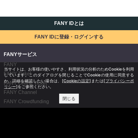
FANY IDとは
FANY IDに登録・ログインする
FANYサービス
FANY
当サイトは、お客様の使いやすさ、利用状況の分析のためCookieを利用
FANY Ticket
しています。このダイアログを閉じることでCookieの使用に同意する
か、詳細を確認したい場合は、
[Cookieの設定]
または
[プライバシーポ
FANY Online Ticket
リシー]
をご参照ください。
FANY Channel
閉じる
FANY Crowdfunding
FANY Mall
FANY Commu
法務・規約