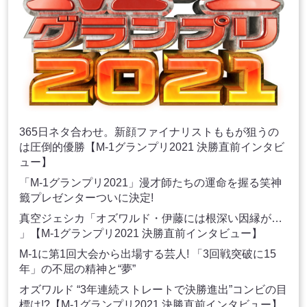
365日ネタ合わせ。新顔ファイナリストももが狙うの
は圧倒的優勝【M-1グランプリ2021 決勝直前インタビ
ュー】
「M-1グランプリ2021」漫才師たちの運命を握る笑神
籤プレゼンターついに決定!
真空ジェシカ「オズワルド・伊藤には根深い因縁が…
」【M-1グランプリ2021 決勝直前インタビュー】
M-1に第1回大会から出場する芸人! 「3回戦突破に15
年」の不屈の精神と“夢”
オズワルド “3年連続ストレートで決勝進出”コンビの目
標は!?【M-1グランプリ2021 決勝直前インタビュー】