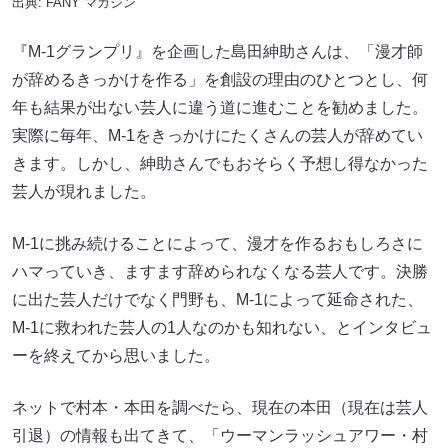
出典:
FANY マガジン
『M-1グランプリ』を企画した島田紳助さんは、「漫才師
が辞めるきっかけを作る」を創設の理由のひとつとし、何
年も結果が出ない芸人に違う道に進むことを勧めました。
実際に毎年、M-1をきっかけにたくさんの芸人が辞めてい
きます。しかし、紳助さんでもおそらく予想し得なかった
芸人が現れました。
M-1に挑み続けることによって、漫才を作るおもしろさに
ハマっていき、ますます辞められなくなる芸人です。決勝
に出た芸人だけでなく門野も、M-1によって延命された、
M-1に救われた芸人の1人なのかも知れない、とインタビュ
ーを終えてから思いました。
ネットで村本・本田を調べたら、現在の本田（現在は芸人
引退）の情報も出てきて、「ウーマンラッシュアワー・村