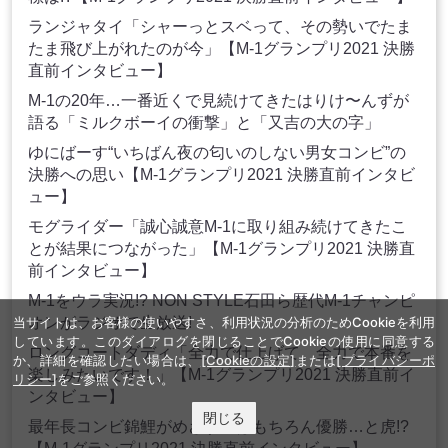
ランジャタイ「シャーっとスベって、その勢いでたま
たま飛び上がれたのが今」【M-1グランプリ2021 決勝
直前インタビュー】
M-1の20年…一番近くで見続けてきたはりけ〜んずが
語る「ミルクボーイの衝撃」と「又吉の大の字」
ゆにばーす“いちばん夜の匂いのしない男女コンビ”の
決勝への思い【M-1グランプリ2021 決勝直前インタビ
ュー】
モグライダー「誠心誠意M-1に取り組み続けてきたこ
とが結果につながった」【M-1グランプリ2021 決勝直
前インタビュー】
M-1をウラ実況!? NON STYLE石田ら歴代M-1チャンピ
当サイトは、お客様の使いやすさ、利用状況の分析のためCookieを利用
オンがラジオで生放送!
しています。このダイアログを閉じることでCookieの使用に同意する
ロングコートダディ「全力で仕上げて、全力で本番を
か、詳細を確認したい場合は、
[Cookieの設定]
または
[プライバシーポ
楽しみたいです！」【M-1グランプリ2021 決勝直前イ
リシー]
をご参照ください。
ンタビュー】
閉じる
最年長コンビ錦鯉がめざすのはもちろん優勝…と虎!?