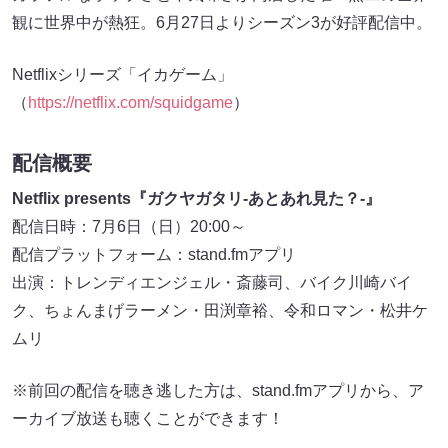
観に世界中が熱狂。6月27日よりシーズン3が好評配信中。
Netflixシリーズ「イカゲーム」
（
https://netflix.com/squidgame
）
配信概要
Netflix presents『ガクヤガタリ-あとあれ見た？-』
配信日時：7月6日（日）20:00～
配信プラットフォーム：stand.fmアプリ
出演：トレンディエンジェル・斎藤司、バイク川崎バイ
ク、ちょんまげラーメン・田渕章裕、令和ロマン・松井ケ
ムリ
※前回の配信を聴き逃した方は、stand.fmアプリから、ア
ーカイブ放送も聴くことができます！