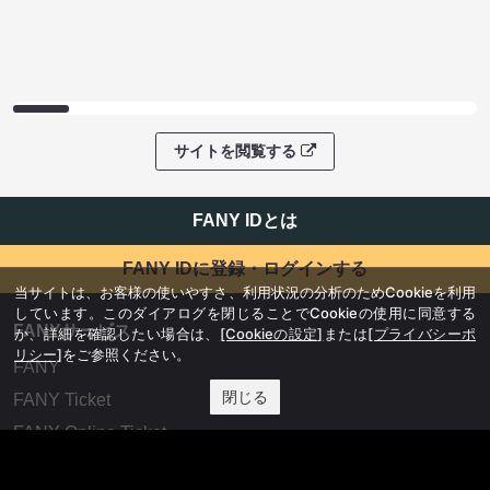
サイトを閲覧する
FANY IDとは
FANY IDに登録・ログインする
当サイトは、お客様の使いやすさ、利用状況の分析のためCookieを利用
しています。このダイアログを閉じることでCookieの使用に同意する
FANYサービス
か、詳細を確認したい場合は、
[Cookieの設定]
または
[プライバシーポ
リシー]
をご参照ください。
FANY
閉じる
FANY Ticket
FANY Online Ticket
FANY Channel