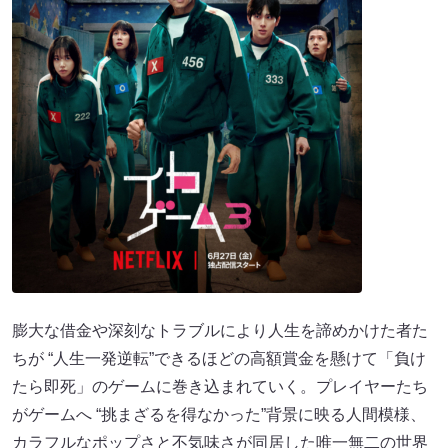
膨大な借金や深刻なトラブルにより人生を諦めかけた者た
ちが “人生一発逆転”できるほどの高額賞金を懸けて「負け
たら即死」のゲームに巻き込まれていく。プレイヤーたち
がゲームへ “挑まざるを得なかった”背景に映る人間模様、
カラフルなポップさと不気味さが同居した唯一無二の世界