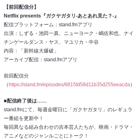
【前回配信分】
Netflix presents『ガクヤガタリ-あとあれ見た？-』
配信プラットフォーム：stand.fmアプリ
出演：しずる・池田一真、ニューヨーク・嶋佐和也、ナイ
チンゲールダンス・ヤス、マユリカ・中谷
内容：「新幹線大爆破」
アーカイブ配信：stand.fmアプリ
前回配信分
（
https://stand.fm/episodes/6815fd58d11b35d255eeacda
）
■配信終了後は……
stand.fmにて、毎週金曜日に「ガクヤガタリ」のレギュラ
ー番組を更新中！
毎回異なる組み合わせの吉本芸人たちが、映画・ドラマ・
アニメなどのジャンルごとにトーク！