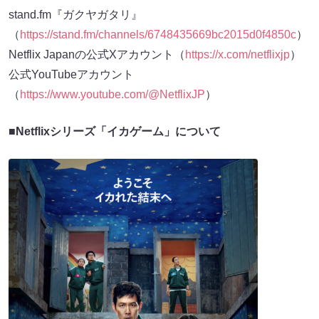
stand.fm『ガクヤガタリ』
（
https://stand.fm/channels/6748435669bc2015d0f4850c
）
Netflix Japanの公式Xアカウント（
https://x.com/netflixjp
）
公式YouTubeアカウント
（
https://www.youtube.com/@NetflixJP
）
■Netflixシリーズ「イカゲーム」について