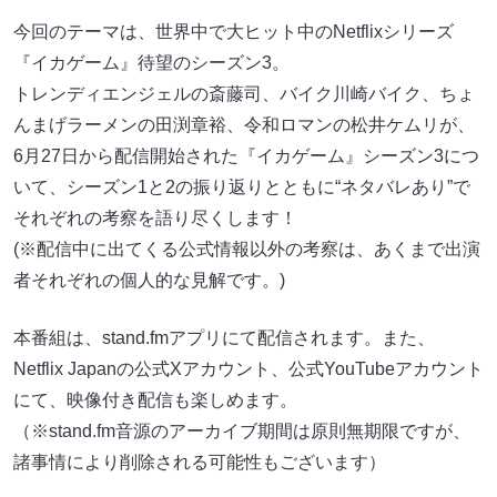
今回のテーマは、世界中で大ヒット中のNetflixシリーズ
『イカゲーム』待望のシーズン3。
トレンディエンジェルの斎藤司、バイク川崎バイク、ちょ
んまげラーメンの田渕章裕、令和ロマンの松井ケムリが、
6月27日から配信開始された『イカゲーム』シーズン3につ
いて、シーズン1と2の振り返りとともに“ネタバレあり”で
それぞれの考察を語り尽くします！
(※配信中に出てくる公式情報以外の考察は、あくまで出演
者それぞれの個人的な見解です。)
本番組は、stand.fmアプリにて配信されます。また、
Netflix Japanの公式Xアカウント、公式YouTubeアカウント
にて、映像付き配信も楽しめます。
（※stand.fm音源のアーカイブ期間は原則無期限ですが、
諸事情により削除される可能性もございます）