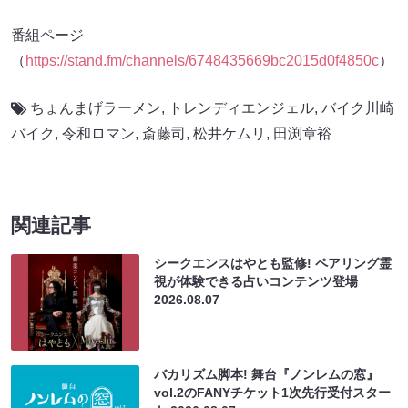
番組ページ
（
https://stand.fm/channels/6748435669bc2015d0f4850c
）
ちょんまげラーメン
,
トレンディエンジェル
,
バイク川崎
バイク
,
令和ロマン
,
斎藤司
,
松井ケムリ
,
田渕章裕
関連記事
シークエンスはやとも監修! ペアリング霊
視が体験できる占いコンテンツ登場
2026.08.07
バカリズム脚本! 舞台『ノンレムの窓』
vol.2のFANYチケット1次先行受付スター