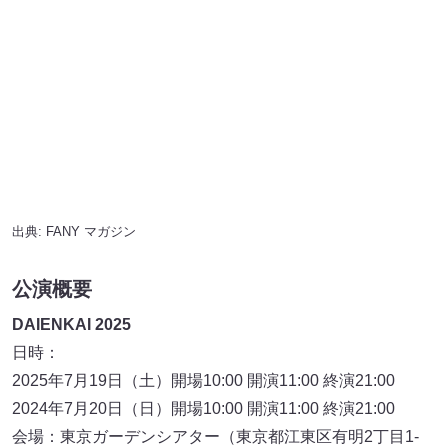
2025年7月19日（土）開場10:00 開演11:00 終演21:00
2024年7月20日（日）開場10:00 開演11:00 終演21:00
会場：東京ガーデンシアター（東京都江東区有明2丁目1-
6）
主催：吉本興業株式会社
企画・制作：よしもとブロードエンタテインメント/吉本興
業株式会社
FANY
,
アインシュタイン
,
エルフ
,
オズワルド
,
ガクテン
ソク
,
ジェラードン
,
シシガシラ
,
しずる
,
ジョックロック
,
ス
カチャン
,
ダンビラムーチョ
,
ななまがり
,
ニッポンの社長
,
ビスケットブラザーズ
,
マヂカルラブリー
,
マユリカ
,
ミキ
,
ミルクボーイ
,
ヨネダ2000
,
レイザーラモン
,
ロングコート
ダディ
,
滝音
,
蛙亭
,
見取り図