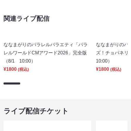
ライブ配信チケット
古古古～古着を語る90分～
cheer up！
2026Summer（8/9 18:00）
17:15）
¥1300
¥1300
(税込)
(税込)
サイトを閲覧する
ライブチケット
８月本公演（8/1～8/23）
マンゲキお笑い