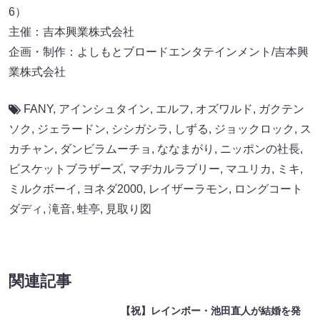
関連記事
【祝】レインボー・池田直人が結婚を発
表!
2026.08.07
シークエンスはやとも監修! ペアリング霊
視が体験できる占いコンテンツ登場
2026.08.07
バカリズム脚本! 舞台『ノンレムの窓』
vol.2のFANYチケット1次先行受付スター
ト
2026.08.07