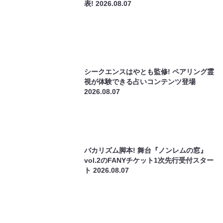
ニューヨーク・嶋佐が地元富士吉田市とコ
ラボ! オリジナルコーヒーがふるさと納税
サービス「わらふる」で受付開始
2026.08.06
丹生明里がゲスト出演! パンサー向井＆長
田『くるま温泉ちゃんねる』
2026.08.06
“エロ”と“怖い”が融合!? 3時のヒロイン・
ゆめっち初の著書は心霊エッセイ本「幽霊