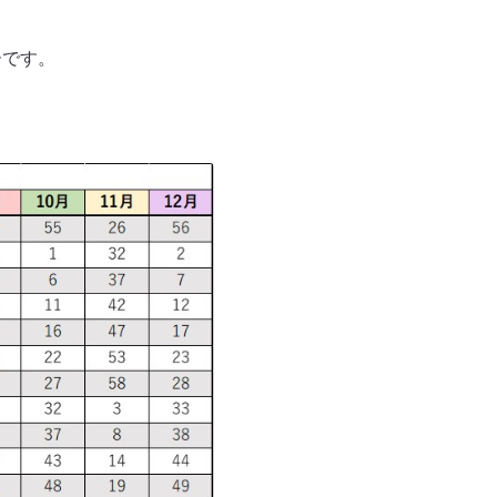
ーです。
）