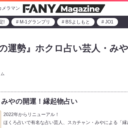
カメラマン
定!
# M-1グランプリ
# BSよしもと
# JO1
8月の運勢』ホクロ占い芸人・みや
ラム
・みやの開運！縁起物占い
2022年からリニューアル！
ほくろ占いで有名な占い芸人、スカチャン・みやによる「縁