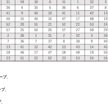
ープ
。
ープ
。
プ
。