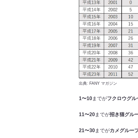
出典:
FANY マガジン
1〜10
までが
フクロウグル
11〜20
までが
招き猫グル
21〜30
までが
カメグルー